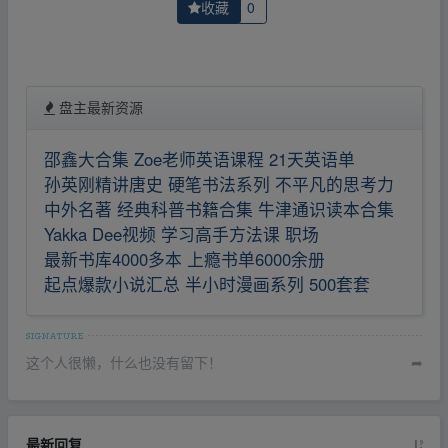
收藏
0
盘主最新资源
邵鑫大合集 Zoe老师英语课程 21天英语单
孙英刚精讲唐史 硬笔书法系列 不平凡的思考力
中外名著 经典科普书籍合集 牛津通识读本合集
Yakka Dee视频 学习高手方法课 职场
最新书库4000多本 上瘾书单6000余册
起点爆款小说汇总 半小时漫画系列 500套套
这个人很懒，什么也没有留下！
➦
最新回复