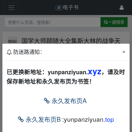
电子书
一键搜索
国学大师顾随大全集斯大林的战争天
才职业者访谈录
AL
社会科学
×
防迷路通知：
历史军事
741 级
2023-6-3
浊世浮萍
xyz
已更换新地址：yunpanziyuan.
，请及时
保存新地址和永久发布页为书签！
永久发布页A
fr、om w ww.y▪un pan▁zi_yu、an.xy▂z
本帖含有隐藏内容，请您
回复
后查看
永久发布页B
:yunpanziyuan.
top
fr、om w ww.y▪un pan▁zi_yu、an.xy▂z