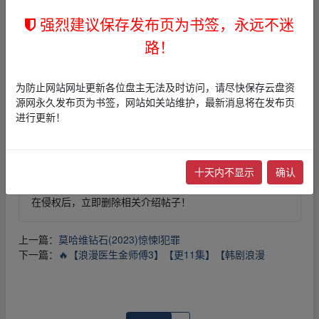
强烈建议保存发布页为书签，永远不迷
路！
免责声明
1，本站所有内容均为站内网盘爱好者分享发布的网盘链接
介绍展示帖子，
本站不存储任何实质资源数据
。
为防止网站网址更新各位盘主无法及时访问，请尽快保存云盘资
2，本文内容仅代表作者本人观点，不代表本网站立场，作
源网永久发布页为书签，网站如关站维护，最新消息将在发布页
者文责自负。
进行更新！
3，本文内所有链接指向的云盘网盘资源，其版权归版权方
所有！其实际管理权为帖子发布者所有，本站无法操作相
关资源。
4，如您认为本站任何介绍帖侵犯了您的合法版权，请点击
十天内不显示
确认
版权投诉
进行投诉，我们将在确认本文链接指向的资源存
在侵权后，立即删除相关介绍帖子！
上一篇：
莫哈维钻石(2023)惊悚l犯罪
下一篇：
🔥【浪漫医生金师傅3】【更11集】【韩剧浪漫