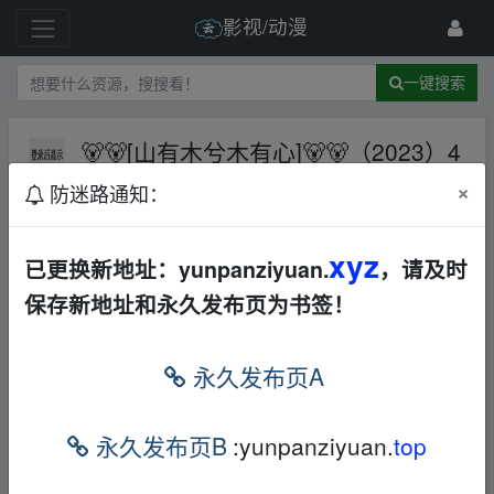
影视/动漫
一键搜索
🐻🐻[山有木兮木有心]🐻🐻（2023）4
0集更新中山有木兮木有心！
AL
×
防迷路通知：
夸克网盘
37 级
2023-11-5
对酒當歌
xyz
已更换新地址：yunpanziyuan.
，请及时
保存新地址和永久发布页为书签！
永久发布页A
永久发布页B
:yunpanziyuan.
top