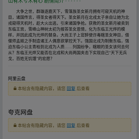
山有木兮木有心 剧情简介
· · · · · ·
大争之世，群雄逐鹿天下，雪落族圣女新月拥有可窥天机的神
目，诸国传言，得圣女者得天下。圣女新月在北戎太子亲自让她为北
戎窥得天机时，趁大火出逃，引来诸国争抢。获救的圣女新月被卖到
东临王宫，雪峰山神树太初为报答圣女恩情，化为东临王光烨的模
样，并因此成为光烨的替身。大尚王子上官醉使诈毒瞎圣女神目，借
偃师孟姬之手制造诸王人偶意欲掌控天下。强国北戎为制衡东临，强
迫东临小公主青柏到北戎为人质……列国纷争，瞎眼的圣女该何去何
从？东临王光烨又能否在北戎和大尚两国夹击下实现自己“天下无兵
戈，百姓无饥馑”的宏愿？
阿里
云盘
本帖含有隐藏内容，请您
回复
后查看
夸克
网盘
本帖含有隐藏内容，请您
回复
后查看