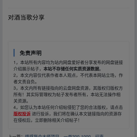
_fr_om w ww.y un_pan_zi‥yu▁an.xy▂z
对酒当歌分享
_fr_om w ww.y un_pan_zi‥yu▁an.xy▂z
免责声明
1，本站所有内容均为站内网盘爱好者分享发布的网盘链接
介绍展示帖子，
本站不存储任何实质资源数据
。
2，本文内容仅代表作者本人观点，不代表本网站立场，作
者文责自负。
3，本文内所有链接指向的云盘网盘资源，其版权归版权方
所有！其实际管理权为帖子发布者所有，本站无法操作相
关资源。
4，如您认为本站任何介绍帖侵犯了您的合法版权，请点击
版权投诉
进行投诉，我们将在确认本文链接指向的资源存
在侵权后，立即删除相关介绍帖子！
上一篇：
情感复合大师项目，一单200-1000，闷声