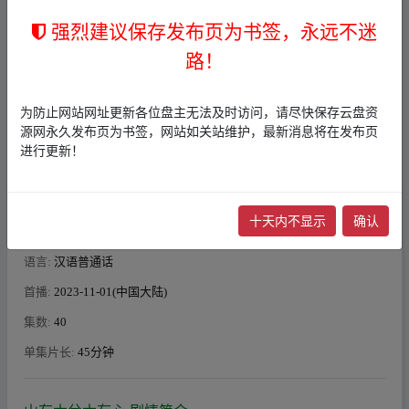
_fr_om w ww.y un_pan_zi‥yu▁an.xy▂z
强烈建议保存发布页为书签，永远不迷
路！
导演
:
宋海波 / 阿健
为防止网站网址更新各位盘主无法及时访问，请尽快保存云盘资
编剧
:
袁慧慧 / 白菜 / 柯丽芳 / 唐思颖
源网永久发布页为书签，网站如关站维护，最新消息将在发布页
主演
:
陈家赫 / 周漾玥 / 米热 / 裴佳欣 / 朱圣祎 / 郑国霖 / 包涵 / 刘琪
进行更新！
锜 / 肖向飞 / 赵雨彤 / 张婉儿 / 张洪鸣 / 牟凤彬 / 张天阳
类型:
剧情
/
奇幻
/
古装
十天内不显示
确认
制片国家/地区:
中国大陆
语言:
汉语普通话
首播:
2023-11-01(中国大陆)
集数:
40
单集片长:
45分钟
_fr_om w ww.y un_pan_zi‥yu▁an.xy▂z