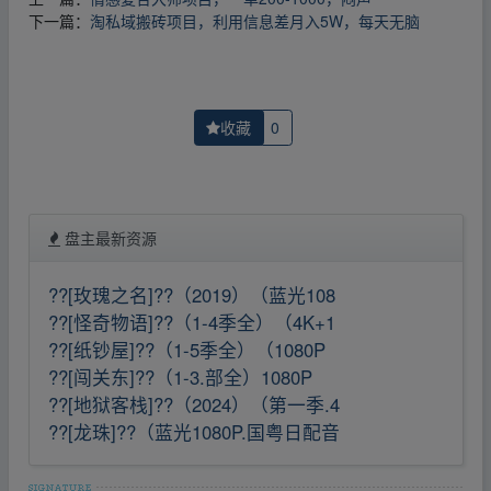
下一篇：
淘私域搬砖项目，利用信息差月入5W，每天无脑
收藏
0
盘主最新资源
??[玫瑰之名]??（2019）（蓝光108
??[怪奇物语]??（1-4季全）（4K+1
??[纸钞屋]??（1-5季全）（1080P
??[闯关东]??（1-3.部全）1080P
??[地狱客栈]??（2024）（第一季.4
??[龙珠]??（蓝光1080P.国粤日配音