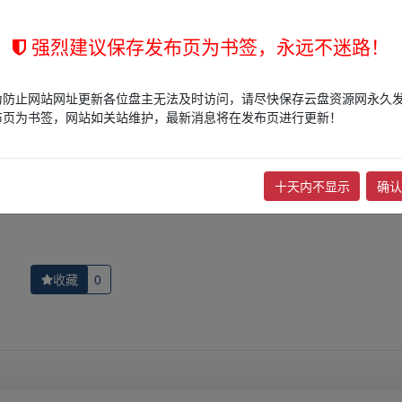
强烈建议保存发布页为书签，永远不迷路！
的网盘链接介绍展示帖子，
本站不存储任何实质资源数据
。
站立场，作者文责自负。
权归版权方所有！其实际管理权为帖子发布者所有，本站无法操作相关资
为防止网站网址更新各位盘主无法及时访问，请尽快保存云盘资源网永久
布页为书签，网站如关站维护，最新消息将在发布页进行更新！
权，请点击
版权投诉
进行投诉，我们将在确认本文链接指向的资源存在
十天内不显示
确认
下一篇：
孙鑫C++教程(全20讲)
收藏
0