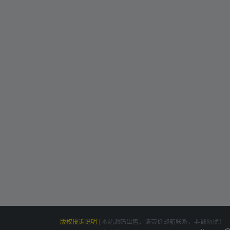
版权投诉说明
|
本站源码出售，请带价邮箱联系，非诚勿扰！