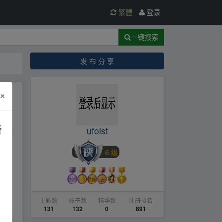
繁體
登录
一键搜索
发 布 分 享
×
新
ufoist
6 级
开
w‥w
主题数
帖子数
精华数
注册排名
131
132
0
891