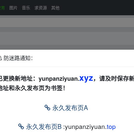
教育
图片
音乐
求资源
其他
防迷路通知：
音视频
xyz
已更换新地址：yunpanziyuan.
，请及时保存
地址和永久发布页为书签！
理与维护」，你可以不限速下载? 复制这段内容打
永久发布页A
https://www.aliyundrive.com/s/MgXoHf826iW
▪fr▂om 
永久发布页B
:yunpanziyuan.
top