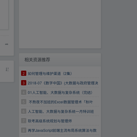
➦
相关资源推荐
2
如何管理与维护渠道（2集）
3
2018-07《数字中国》(大数据与政府管理决
策)
4
01人工智能、大数据与复杂系统（完结）
5
不熬夜不加班的Excel数据管理术「秋叶
excel数据处理学习班全教程」让你深入了解
6
人工智能、大数据与复杂系统一月特训班
Excel数据处理方法！全面系统理解快速解决思
7
软考高级系统规划与管理师
路！官网售价799元！
8
再学JavaScript前端主流布局系统算法与数