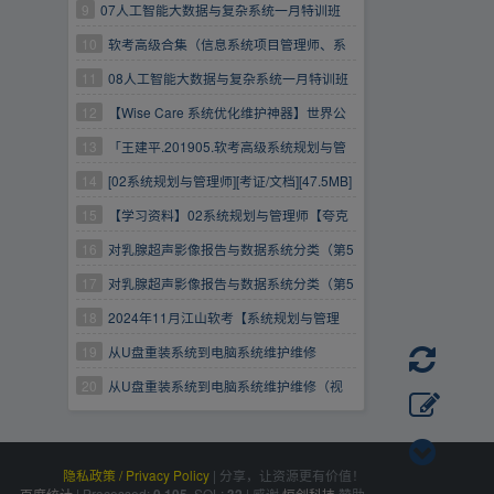
据结构基础班
9
07人工智能大数据与复杂系统一月特训班
【完结】
10
软考高级合集（信息系统项目管理师、系
统分析师、系统架构设计师、网络规划设计师、
11
08人工智能大数据与复杂系统一月特训班
系统规划与管理师）
【完结】(1)
12
【Wise Care 系统优化维护神器】世界公
认最快系统优化神器！全世界超速扫描，瞬间加
13
「王建平.201905.软考高级系统规划与管
速和维护您的系统！
理师」
14
[02系统规划与管理师][考证/文档][47.5MB]
15
【学习资料】02系统规划与管理师【夸克
网盘】
16
对乳腺超声影像报告与数据系统分类（第5
版）的解读【6.53GB】
17
对乳腺超声影像报告与数据系统分类（第5
版）的解读【6.53GB】
18
2024年11月江山软考【系统规划与管理
师】（更新中）
19
从U盘重装系统到电脑系统维护维修
20
从U盘重装系统到电脑系统维护维修（视
频）
隐私政策 / Privacy Policy
|
分享，让资源更有价值！
百度统计
|
Processed:
, SQL:
|
感谢
恒创科技
赞助