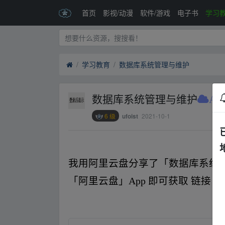
首页
影视/动漫
软件/游戏
电子书
学习
学习教育
数据库系统管理与维护
数据库系统管理与维护
AL
6 级
2021-10-1
ufoist
我用
阿里
云盘分享了「数据库系统管
「
阿里
云盘」App 即可获取
链接
：
w.y▁un▂pan_zi yu‥an.xy_z