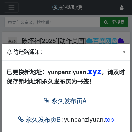
影视/动漫
一键搜索
破坏神[2025][动作美国]
百度网盘
夸克网盘
迅雷网盘
欧美
动作
×
防迷路通知：
891 级
2025-6-27
youtairen
xyz
已更换新地址：yunpanziyuan.
，请及时
保存新地址和永久发布页为书签！
永久发布页A
永久发布页B
:yunpanziyuan.
top
破坏神的剧情简介 · · · · · ·