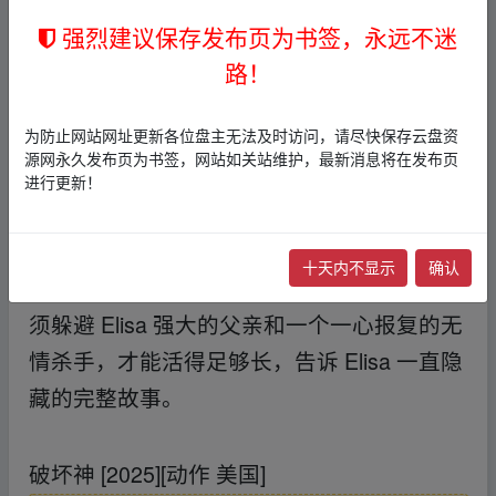
剧情讲述了克里斯·钱尼 （Kris Chaney） 出
强烈建议保存发布页为书签，永远不迷
狱后，为了履行旧承诺而开始执行一项危险
路！
的任务，但当他绑架了一个有权势的黑帮分
为防止网站网址更新各位盘主无法及时访问，请尽快保存云盘资
子的女儿艾丽莎 （Elisa） 时，他发现自己处
源网永久发布页为书签，网站如关站维护，最新消息将在发布页
于危险之中。她的父亲文森特 （Vincent） 向
进行更新！
整个黑社会发出呼吁，让她活着回来。El Cor
vo 是一个杀手，他加入追捕不是为了钱，而
十天内不显示
确认
是为了他自己对 Vincent 家人的仇恨。Kris 必
须躲避 Elisa 强大的父亲和一个一心报复的无
情杀手，才能活得足够长，告诉 Elisa 一直隐
藏的完整故事。
fr、om w_ww.y un‥pan_zi‥yu▪an.xy
z
破坏神 [2025][动作 美国]