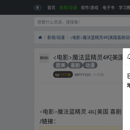
首页
影视/动漫
软件/游戏
电子书
学习
影视/动漫
<电影>魔法蓝精灵4K[美国喜剧动
<电影>魔法蓝精灵4K[美国
欧美
喜剧
动漫
117 级
11月前
MIFFY520
fr om w﹏ww.y▂un pan﹏zi﹏yu_an.xy_z
<电影>魔法蓝精灵 4K[美国 喜剧 动
J
链接
：