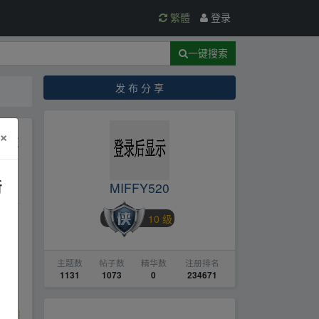
繁體
登录
一键搜索
发 布 分 享
×
网盘
新
MIFFY520
10 级
主题数
帖子数
精华数
注册排名
1131
1073
0
234671