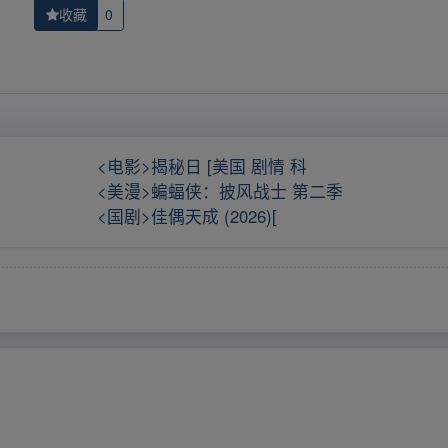
收藏
0
<电影>揭秘日 [美国 剧情 科
<美漫>蝙蝠侠：披风战士 第二季
<国剧>佳偶天成 (2026)[