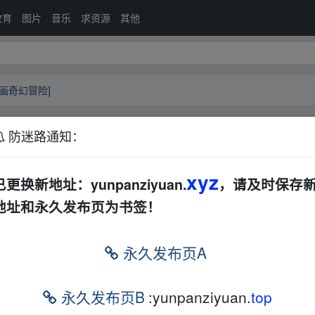
教育
图片
音乐
求资源
其他
画奇幻冒险]
防迷路通知：
喜剧动画奇幻冒险]
百度网盘
夸克网盘
迅雷
xyz
已更换新地址：yunpanziyuan.
，请及时保存
地址和永久发布页为书签！
永久发布页A
画 奇幻 冒险]
fr om w﹏ww.y▂un pan﹏zi﹏yu_an.xy_z
永久发布页B
:yunpanziyuan.
top