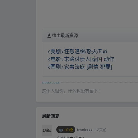
盘主最新资源
<美剧>狂怒追缉/怒火/Furi
<电影>末路讨债人[泰国 动作
<国剧>家事法庭 [剧情 犯罪]
这个人很懒，什么也没有留下！
最新回复
10 级
12天前
frankxxx