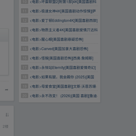
尼西奧·德尔·托罗]
10
<电影>坏蛋联盟2[附第1部]4K[美国喜剧科
幻动画悬疑犯罪冒险]
11
<电影>极速女神4K[美国喜剧动作惊悚][萨
玛拉·维文史蒂夫·扎恩]
12
<电影>爱丁顿Eddington4K[美国喜剧西部]
[华金·菲尼克斯]
13
​<电影>物质主义者4K[美国喜剧爱情丌达科
塔·约翰逊克里斯·埃文斯]
14
<电影>腥心眼[美国喜剧悬疑恐怖]
15
​<电影>Carved[美国加拿大喜剧恐怖]
16
<电影>怪猴[美国喜剧恐怖][西奥·詹姆斯]
17
<电影>永恒站Eternity[美国喜剧爱情奇幻]
18
<电影>如果有腿，我会踢你 (2025)[美国
喜剧]
19
<电影>母爱食堂[美国喜剧][文斯·沃恩苏珊·
➦
萨兰登]
20
<电影>永不改变！ (2026)[美国 喜剧][鲁迪·
潘科 苏妮特·玛尼]
2
楼