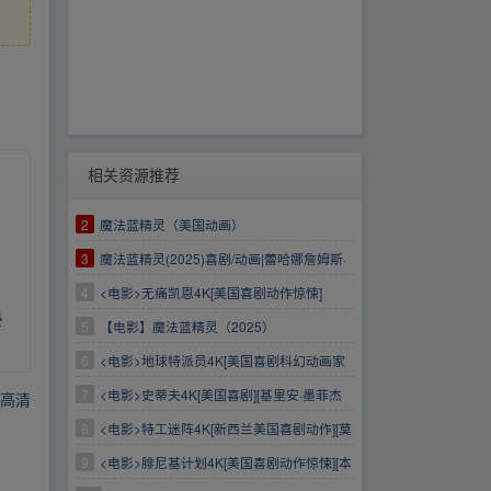
相关资源推荐
2
魔法蓝精灵（美国动画）
3
魔法蓝精灵(2025)喜剧/动画|蕾哈娜詹姆斯·
柯登|蓝精灵冒险次元穿越|豆瓣5.9分
4
​<电影>无痛凯恩4K[美国喜剧动作惊悚]
侵
5
【电影】魔法蓝精灵（2025）
6
<电影>地球特派员4K[美国喜剧科幻动画家
庭奇幻]
7
<电影>史蒂夫4K[美国喜剧][基里安·墨菲杰
K高清
伊·利库戈]
8
<电影>特工迷阵4K[新西兰美国喜剧动作][莫
蕾娜·巴卡琳]
9
<电影>腓尼基计划4K[美国喜剧动作惊悚][本