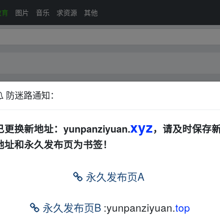
教育
图片
音乐
求资源
其他
防迷路通知：
AL
文档
电子书
xyz
已更换新地址：yunpanziyuan.
，请及时保存
地址和永久发布页为书签！
pan﹏zi yu an.xy‥z
永久发布页A
om w▂ww.y、un pan﹏zi yu an.xy‥z
永久发布页B
:yunpanziyuan.
top