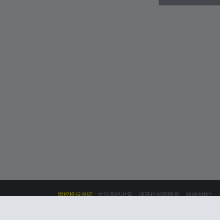
版权投诉说明
|
本站源码出售，请带价邮箱联系，非诚勿扰！
siteone
Powered by
|
联系我们(Contact Us)：
云盘资源网