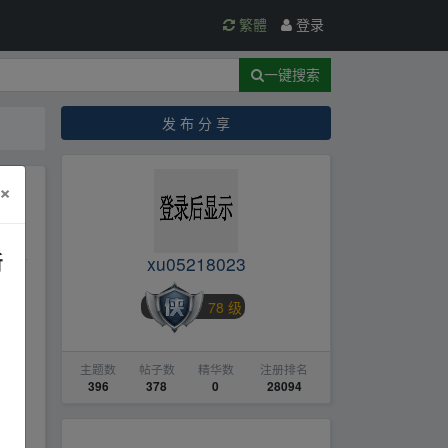
繁體
登录
一键搜索
发 布 分 享
×
新
xu05218023
78 级
主题数
帖子数
精华数
注册排名
396
378
0
28094