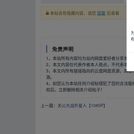
本帖含有隐藏内容，请您
回复
后查看
▂fr▁om w▂ww.y、un pan﹏zi yu an.xy‥z
免责声明
1，本站所有内容均为站内网盘爱好者分享发布
2，本文内容仅代表作者本人观点，不代表本网
3，本文内所有链接指向的云盘网盘资源，其版
源。
4，如您认为本站任何介绍帖侵犯了您的合法版
权后，立即删除相关介绍帖子！
上一篇：
关公大战外星人【1080P】