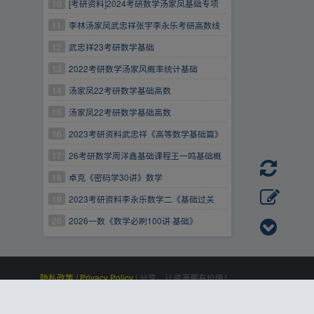
10
[考研资料]2024考研数学汤家凤基础专项
全程班
11
李林汤家凤武忠祥张宇李永乐考研高数线
代概率论基础强化冲刺
12
武忠祥23考研数学基础
13
2022考研数学汤家风概率统计基础
14
汤家凤22考研数学基础高数
15
汤家凤22考研数学基础高数
16
2023考研资料武忠祥《高等数学基础篇》
高清版PDF
17
26考研数学周洋鑫基础课程王一鸣基础概
率高途高数强化等等
18
卓克《密码学30讲》数学
19
2023考研资料李永乐数学二《基础过关
660题》试题册 高清版PDF
20
2026一数《数学必刷100讲·基础》
【1.5GB】
隐私政策 / Privacy Policy
|
分享，让资源更有价值！
百度统计
|
Processed:
, SQL:
|
感谢
恒创科技
赞助
0.121
22