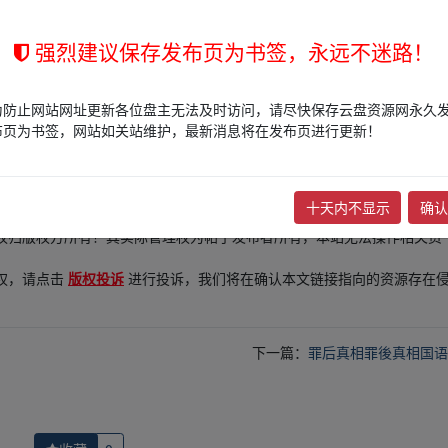
强烈建议保存发布页为书签，永远不迷路！
为防止网站网址更新各位盘主无法及时访问，请尽快保存云盘资源网永久
布页为书签，网站如关站维护，最新消息将在发布页进行更新！
的网盘链接介绍展示帖子，
本站不存储任何实质资源数据
。
十天内不显示
确认
站立场，作者文责自负。
权归版权方所有！其实际管理权为帖子发布者所有，本站无法操作相关资
权，请点击
版权投诉
进行投诉，我们将在确认本文链接指向的资源存在
下一篇：
罪后真相罪後真相国语