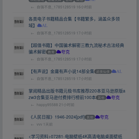
←
自强不息_1785128519
16小时前
各类电子书籍精品合集【书籍繁多，涵盖众多领
域】
AL
←
自强不息_1785128519
17小时前
【超值书籍】中国骗术解密三教九流秘术古法经典
骗术解密
教育
夸克
←
自强不息_1785128519
17小时前
【有声说】金庸有声小说14部全集
武侠仙侠
AL
←
自强不息_1785128519
17小时前
掌阅精品出版书籍元极书库推荐220本亚马逊原版a
zw3合集亚马逊付费排行榜前100本
其他
夸克
←
happy95588
21小时前
《人民日报》1946-2024[pdf]
其他
夸克
←
vvv
1天前
<学习资料>07281-电脑壁纸4K高清电脑桌面壁纸