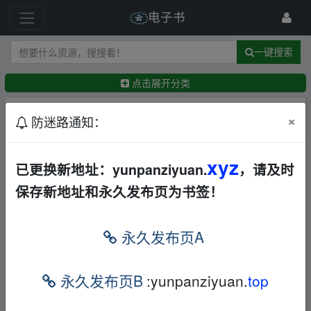
电子书
一键搜索
点击展开分类
排序：
回帖时间
×
最新
精华
防迷路通知：
网站【反馈】【建议】【投诉】综合接受处理帖
xyz
已更换新地址：yunpanziyuan.
，请及时
📢
保存新地址和永久发布页为书签！
←
13477835830
17天前
307证券分析
社会科学
夸克
永久发布页A
←
nuii007
13分钟前
2025新书200套红楼梦书单罗翔书单
其他
夸克
永久发布页B
:yunpanziyuan.
top
←
gdhhmq
1小时前
起点爆款小说汇总半小时漫画系列500套套装书中