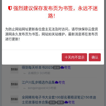
国古诗词文学品鉴套装
其他
夸克
强烈建议保存发布页为书签，永远不迷
浊世浮萍
1小时前
路！
中国古典诗词感发
历史军事
社会科学
教育
夸克
←
gdhhmq
1小时前
为防止网站网址更新各位盘主无法及时访问，请尽快保存云盘资
《人生500忌》：经典生活禁忌大全
其他
夸克
源网永久发布页为书签，网站如关站维护，最新消息将在发布页
azaazaz
2小时前
进行更新！
《给领导送礼经典实操话术124条》：不踩红线、
不留痕迹的高情商表达术
其他
夸克
十天内不显示
确认
azaazaz
3小时前
得到每天听本书2023
其他
夸克
←
古城四少
3小时前
江户川乱步精选作品集
夸克
←
songpingpost
4小时前
全网稀有电子书大全套100部名著精读笔记150本迪
士尼故事绘本合集
其他
教育
夸克