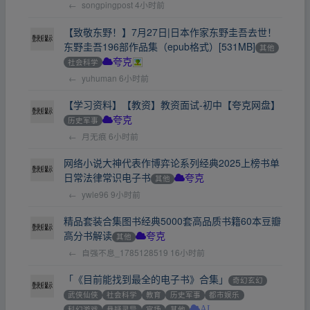
←
songpingpost
4小时前
【致敬东野！】7月27日|日本作家东野圭吾去世！
东野圭吾196部作品集（epub格式）[531MB]
其他
社会科学
夸克
←
yuhuman
6小时前
【学习资料】【教资】教资面试-初中【夸克网盘】
历史军事
夸克
←
月无痕
6小时前
网络小说大神代表作博弈论系列经典2025上榜书单
日常法律常识电子书
其他
夸克
←
ywle96
9小时前
精品套装合集图书经典5000套高品质书籍60本豆瓣
高分书解读
其他
夸克
←
自强不息_1785128519
16小时前
「《目前能找到最全的电子书》合集」
奇幻玄幻
武侠仙侠
社会科学
教育
历史军事
都市娱乐
科幻游戏
悬疑灵异
官场
其他
AL