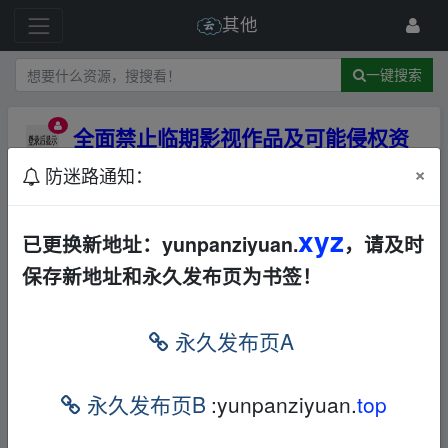
其他
一键搜索
全面禁止临期影视作品及可能侵权资
源公告
×
防迷路通知：
12 级
2023-12-28
云盘资源
xyz
已更换新地址：yunpanziyuan.
，请及时
保存新地址和永久发布页为书签！
全面禁止临期影视作品及可能侵
权资源公告
永久发布页A
为切实保护知识产权，维护产权所有者合法
永久发布页B
:yunpanziyuan.
top
权益，云盘资源网将全面禁止临期影视作品