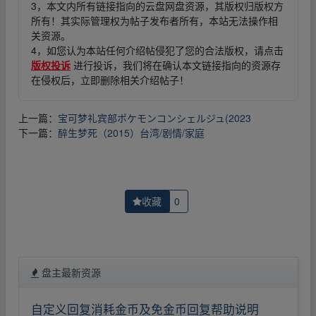
3，本文内所有链接指向的云盘网盘资源，其版权归版权方
所有！其实际管理权为帖子发布者所有，本站无法操作相
关资源。
4，如您认为本站任何介绍帖侵犯了您的合法版权，请点击
版权投诉
进行投诉，我们将在确认本文链接指向的资源存
在侵权后，立即删除相关介绍帖子！
上一篇：
宝可梦礼宾部ポケモンコンシェルジュ(2023
下一篇：
醉生梦死（2015）台湾/剧情/家庭
收藏
0
盘主最新资源
自定义回复消耗金币及免金币回复帮助说明