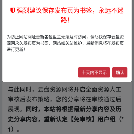
及任何可能侵权的资源
链接
发布！
具体禁止
强烈建议保存发布页为书签，永远不迷
：
内容如下
路！
1，上映不足一年的电视剧、电影、动漫及其
为防止网站网址更新各位盘主无法及时访问，请尽快保存云盘资
源网永久发布页为书签，网站如关站维护，最新消息将在发布页
他影视作品
链接
，官方平台收费的影音作品
进行更新！
2，盗版软件、破解版软件及其他可能侵权的
资源类型
十天内不显示
确认
与此同时，云盘资源网将开启全面资源人工
审核后发布策略，您的分享将在审核通过后
展现。
同时，本站将根据最新分享内容及历
史分享内容，重新认定【免审核】用户组（*
。
1）