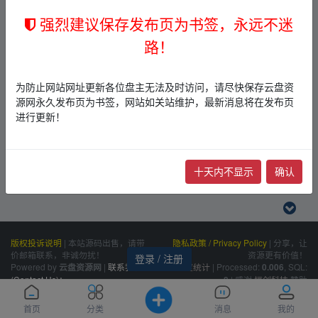
强烈建议保存发布页为书签，永远不迷
路！
为防止网站网址更新各位盘主无法及时访问，请尽快保存云盘资
源网永久发布页为书签，网站如关站维护，最新消息将在发布页
进行更新！
十天内不显示
确认
版权投诉说明
|
本站源码出售，请带
隐私政策 / Privacy Policy
|
分享，让
价邮箱联系，非诚勿扰！
资源更有价值！
登录 / 注册
Powered by
|
联系我们
百度统计
|
Processed:
, SQL:
云盘资源网
0.006
(Contact Us)：
|
感谢
恒创科技
赞助
8
siteone@qq.com
首页
分类
消息
我的