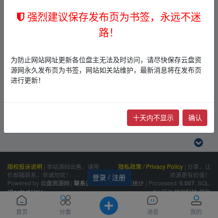
强烈建议保存发布页为书签，永远不迷
路！
为防止网站网址更新各位盘主无法及时访问，请尽快保存云盘资
源网永久发布页为书签，网站如关站维护，最新消息将在发布页
进行更新！
十天内不显示
确认
版权投诉说明
|
本站源码出售，请带
隐私政策 / Privacy Policy
|
分享，让
价邮箱联系，非诚勿扰！
资源更有价值！
登录 / 注册
Powered by
|
联系我们
百度统计
|
Processed:
, SQL:
云盘资源网
0.007
(Contact Us)：
|
感谢
恒创科技
赞助
8
siteone@qq.com
首页
分类
消息
我的