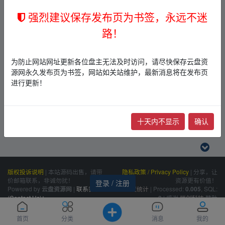
强烈建议保存发布页为书签，永远不迷
路！
为防止网站网址更新各位盘主无法及时访问，请尽快保存云盘资
源网永久发布页为书签，网站如关站维护，最新消息将在发布页
进行更新！
十天内不显示
确认
版权投诉说明
|
本站源码出售，请带
隐私政策 / Privacy Policy
|
分享，让
价邮箱联系，非诚勿扰！
资源更有价值！
登录 / 注册
Powered by
|
联系我们
百度统计
|
Processed:
, SQL:
云盘资源网
0.005
(Contact Us)：
|
感谢
恒创科技
赞助
8
siteone@qq.com
首页
分类
消息
我的