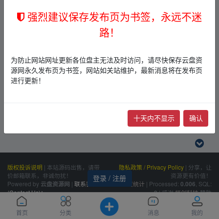
强烈建议保存发布页为书签，永远不迷
路！
为防止网站网址更新各位盘主无法及时访问，请尽快保存云盘资
源网永久发布页为书签，网站如关站维护，最新消息将在发布页
进行更新！
十天内不显示
确认
版权投诉说明
|
本站源码出售，请带
隐私政策 / Privacy Policy
|
分享，让
价邮箱联系，非诚勿扰！
资源更有价值！
登录 / 注册
Powered by
|
联系我们
百度统计
|
Processed:
, SQL:
云盘资源网
0.006
(Contact Us)：
|
感谢
恒创科技
赞助
8
siteone@qq.com
首页
分类
消息
我的