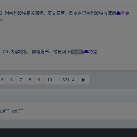
4K）附哈利波特相关课程、英文原著、剧本台词哈利波特收藏版
夸克
前
成课，20+内容模板、剪辑发布、带货闭环
音视频
夸克
5
6
7
8
9
10
...33114
▶
zbl***
soft***