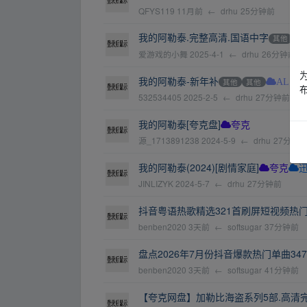
QFYS119
11月前
←
drhu
25分钟前
我的阿勒泰.完整高清.国语中字
其他
其
爱游戏的小舞
2025-4-1
←
drhu
26分钟前
我的阿勒泰-新年补
其他
其他
AL
532534405
2025-2-5
←
drhu
27分钟前
我的阿勒泰[夸克盘]
夸克
源_1713891238
2024-5-9
←
drhu
27分钟
我的阿勒泰(2024)[剧情家庭]
夸克
JINLIZYK
2024-5-7
←
drhu
27分钟前
抖音粤语热歌精选321首刷屏短视频热门粤语
benben2020
3天前
←
softsugar
37分钟前
盘点2026年7月份抖音爆款热门单曲347首
benben2020
3天前
←
softsugar
41分钟前
【夸克网盘】加勒比海盗系列5部.高清完整