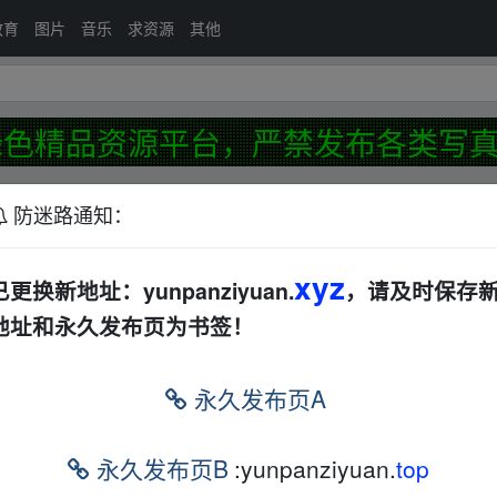
教育
图片
音乐
求资源
其他
色精品资源平台，严禁发布各类写真
发布
防迷路通知：
xyz
受处理帖📢
已更换新地址：yunpanziyuan.
，请及时保存
前
地址和永久发布页为书签！
23-2024)]
韩国
其他
夸克
永久发布页A
华语
爱情
夸克
迅雷网盘
18分钟前
永久发布页B
:yunpanziyuan.
top
80P全集未删减
夸克