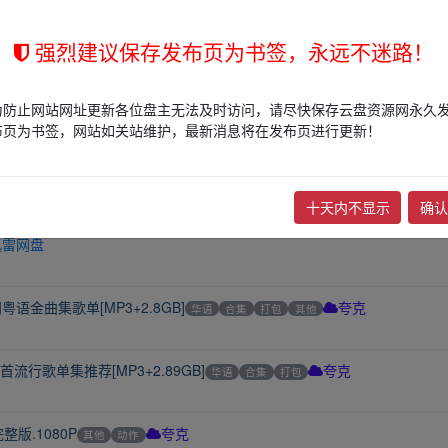
强烈建议保存发布页为书签，永远不迷路！
他
夸克
为防止网站网址更新各位盘主无法及时访问，请尽快保存云盘资源网永久
布页为书签，网站如关站维护，最新消息将在发布页进行更新！
前
十天内不显示
确认
迅雷网盘
金曲集歌单[MP3+2.8GB]
华语
合集
打包
其他
夸克
流行歌单集推荐[MP3+2.89GB]
华语
合集
打包
夸克
版.1080P
其他
动作
夸克