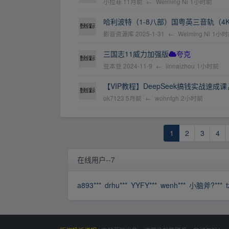
小拉菲
11月前
←
Weiming Ni
1小时前
哈利波特（1-8八部）国粤英三音轨（
影音资源库
2025-1-31
←
Weiming Ni
1小时
三国志11威力加强版
夸克
豆本豆
2024-11-9
←
linnaizhou
1小时前
【VIP教程】DeepSeek搞钱实战速
ok7123
5月前
←
wohnfgh
2小时前
1
2
3
4
在线用户--7
a893***
drhu***
YYFY***
wenh***
小脑斧?***
t