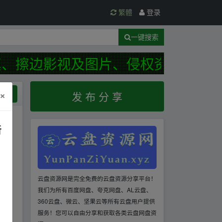
繁體
登录
一键搜索
、擦边影视及图片、侵权资源等违规
×
规范
发 布 分 享
新
云盘资源网是完全免费的云盘资源分享平台！
我们为所有百度网盘、夸克网盘、AL云盘、
360云盘、微云、坚果云等所有云盘用户提供
服务！您可以自由分享和获取各类云盘网盘资