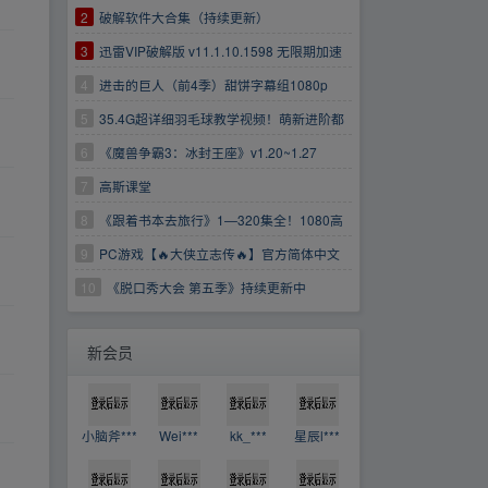
2
破解软件大合集（持续更新）
3
迅雷VIP破解版 v11.1.10.1598 无限期加速
版
4
进击的巨人（前4季）甜饼字幕组1080p
5
35.4G超详细羽毛球教学视频！萌新进阶都
适合！
6
《魔兽争霸3：冰封王座》v1.20~1.27
7
高斯课堂
8
《跟着书本去旅行》1—320集全！1080高
清画质！
9
PC游戏【🔥大侠立志传🔥】官方简体中文
【👉解压即玩👈】
10
《脱口秀大会 第五季》持续更新中
https://www.aliyundrive.com/s/EzCfXDfTXB7
新会员
小脑斧***
Wei***
kk_***
星辰l***