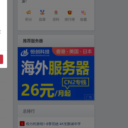
源！
积分
勋章
资料
排行榜
收藏
发
推荐服务器
总排行
1
权力的游戏1-8季完结 4K无删减中字