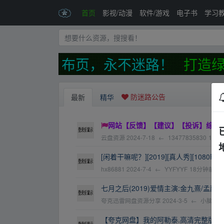
首页
影视/动漫
软件/游戏
电子书
学习
网永久发布页，永不迷路！
打造绿
防迷路公告
最新
精华
网站【反馈】【建议】【投诉】综合接
云盘资源
2024-7-18
←
13477835830
17天
[闲着干嘛呢？][2019][真人秀][1080P][(20
hx86881
2024-7-4
←
YYFYYF
18分钟前
七月之后(2019)爱情主演:金九熹/孟蔚
夸克迅雷网盘资源分享
2024-3-5
←
小脑斧?
【夸克网盘】我的阿勒泰.高清完整版.10