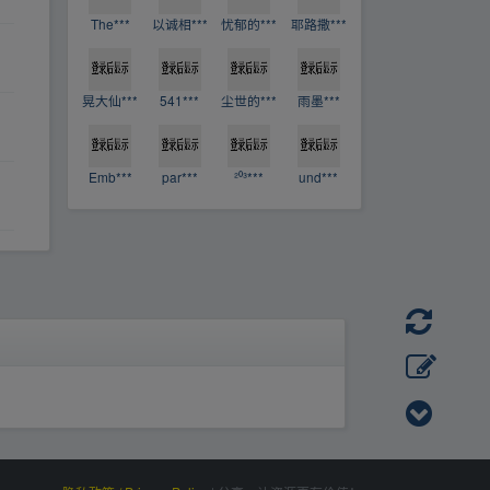
The***
以诚相***
忧郁的***
耶路撒***
晃大仙***
541***
尘世的***
雨墨***
Emb***
par***
²⁰³***
und***