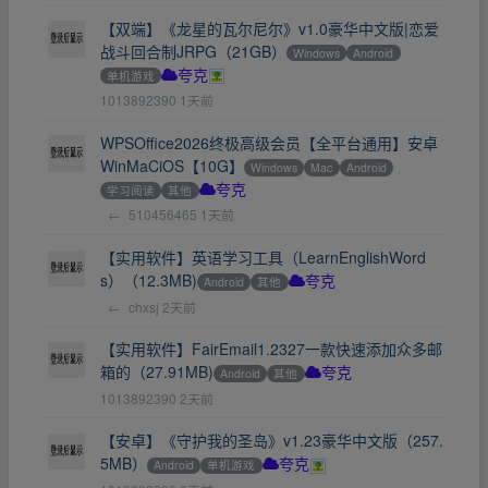
【双端】《龙星的瓦尔尼尔》v1.0豪华中文版|恋爱
战斗回合制JRPG（21GB）
Windows
Android
单机游戏
夸克
1013892390
1天前
WPSOffice2026终极高级会员【全平台通用】安卓
WinMaCiOS【10G】
Windows
Mac
Android
学习阅读
其他
夸克
←
510456465
1天前
【实用软件】英语学习工具（LearnEnglishWord
s）（12.3MB)
Android
其他
夸克
←
chxsj
2天前
【实用软件】FairEmail1.2327一款快速添加众多邮
箱的（27.91MB)
Android
其他
夸克
1013892390
2天前
【安卓】《守护我的圣岛》v1.23豪华中文版（257.
5MB）
Android
单机游戏
夸克