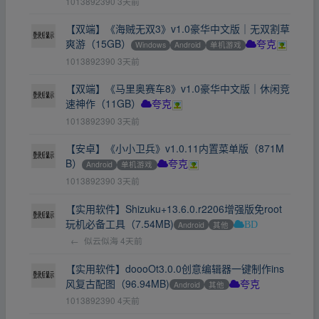
1013892390
3天前
【双端】《海贼无双3》v1.0豪华中文版｜无双割草
爽游（15GB）
Windows
Android
单机游戏
夸克
1013892390
3天前
【双端】《马里奥赛车8》v1.0豪华中文版｜休闲竞
速神作（11GB）
夸克
1013892390
3天前
【安卓】《小小卫兵》v1.0.11内置菜单版（871M
B）
Android
单机游戏
夸克
1013892390
3天前
【实用软件】Shizuku+13.6.0.r2206增强版免root
玩机必备工具（7.54MB)
Android
其他
BD
←
似云似海
4天前
【实用软件】doooOt3.0.0创意编辑器一键制作ins
风复古配图（96.94MB)
Android
其他
夸克
1013892390
4天前