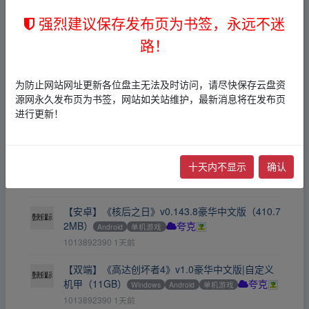
强烈建议保存发布页为书签，永远不迷
【实用软件】KeyMapper4.2.0映射虚拟鼠标手柄键
盘等外设（12.45MB）
Android
其他
夸克
路！
1013892390
1天前
【实用软件】表格阅读器SheetsReader1.2.9解锁
为防止网站网址更新各位盘主无法及时访问，请尽快保存云盘资
高级版支持多格式（181.23MB）
Android
其他
源网永久发布页为书签，网站如关站维护，最新消息将在发布页
夸克
进行更新！
1013892390
1天前
【安卓】《猎魔村物语》v1.411中文内置菜单版
十天内不显示
确认
（331.8MB）
Android
单机游戏
夸克
1013892390
1天前
【安卓】《核后之日》v0.143.8豪华中文版（410.7
2MB）
Android
单机游戏
夸克
1013892390
1天前
【双端】《高达创坏者4》v1.0豪华中文版|自定义
机甲（11GB）
Windows
Android
单机游戏
夸克
1013892390
1天前