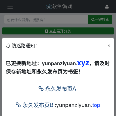
软件/游戏
一键搜索
点击展开分类
排序：
回帖时间
×
最新
精华
防迷路通知：
【实用软件】WeatherMaster3.8.0天气大师纯净街
xyz
已更换新地址：yunpanziyuan.
，请及时
道级定位（22MB)
Android
其他
夸克
保存新地址和永久发布页为书签！
1013892390
3小时前
【实用软件】KoodoReaderv2.4.3纯净小说阅读支
持听书（116MB）
永久发布页A
Android
其他
夸克
←
yuhuman
6小时前
【实用软件】SafariLingov2.0.2非洲野生动物图鉴
永久发布页B
:yunpanziyuan.
top
真实叫声库（255MB）
Android
其他
夸克
1013892390
1天前