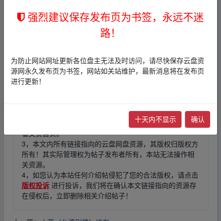
强烈建议保存发布页为书签，永远不迷
fr om w ww.y un、pan zi‥yu_an.xy z
路！
fr om w ww.y un、pan zi‥yu_an.xy z
为防止网站网址更新各位盘主无法及时访问，请尽快保存云盘资
源网永久发布页为书签，网站如关站维护，最新消息将在发布页
进行更新！
免责声明
1，本站所有内容均为站内网盘爱好者分享发布的网盘链接
介绍展示帖子，
本站不存储任何实质资源数据
。
十天内不显示
确认
2，本文内容仅代表作者本人观点，不代表本网站立场，作
者文责自负。
3，本文内所有链接指向的云盘网盘资源，其版权归版权方
所有！其实际管理权为帖子发布者所有，本站无法操作相
关资源。
4，如您认为本站任何介绍帖侵犯了您的合法版权，请点击
版权投诉
进行投诉，我们将在确认本文链接指向的资源存
在侵权后，立即删除相关介绍帖子！