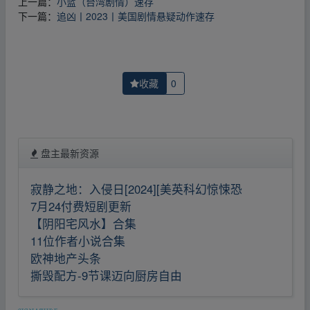
上一篇：
小蓝（台湾剧情）速存
下一篇：
追凶丨2023丨美国剧情悬疑动作速存
收藏
0
盘主最新资源
寂静之地：入侵日[2024][美英科幻惊悚恐
7月24付费短剧更新
【阴阳宅风水】合集
11位作者小说合集
欧神地产头条
撕毁配方-9节课迈向厨房自由