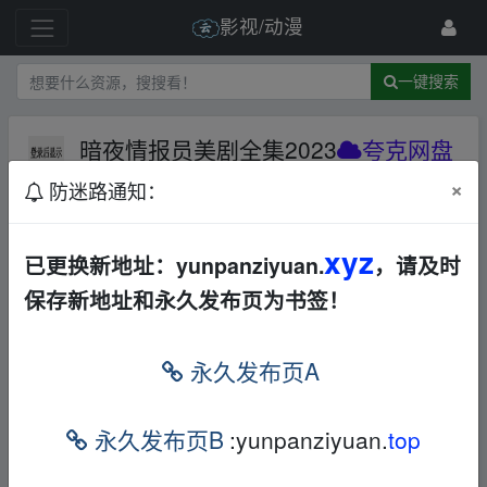
影视/动漫
一键搜索
暗夜情报员美剧全集2023
夸克网盘
华语
其他
×
防迷路通知：
194 级
2023-5-21
kk666
xyz
已更换新地址：yunpanziyuan.
，请及时
保存新地址和永久发布页为书签！
fr om w ww.y un、pan zi‥yu_an.xy z
暗夜情报员 美剧 全集2023
fr om w ww.y un、p
永久发布页A
an zi‥yu_an.xy z
链接
：
永久发布页B
:yunpanziyuan.
top
本帖含有隐藏内容，请您
回复
后查看