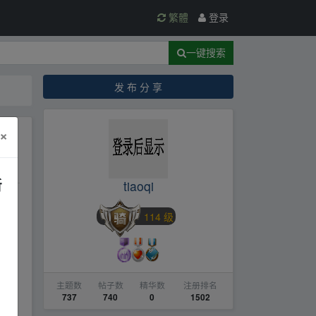
繁體
登录
一键搜索
发 布 分 享
×
新
tiaoqi
114 级
主题数
帖子数
精华数
注册排名
737
740
0
1502