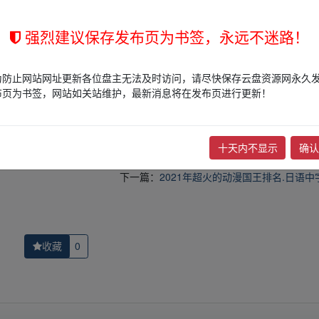
强烈建议保存发布页为书签，永远不迷路！
的网盘链接介绍展示帖子，
本站不存储任何实质资源数据
。
为防止网站网址更新各位盘主无法及时访问，请尽快保存云盘资源网永久
站立场，作者文责自负。
布页为书签，网站如关站维护，最新消息将在发布页进行更新！
权归版权方所有！其实际管理权为帖子发布者所有，本站无法操作相关资
权，请点击
版权投诉
进行投诉，我们将在确认本文链接指向的资源存在
十天内不显示
确认
下一篇：
2021年超火的动漫国王排名.日语中字
收藏
0