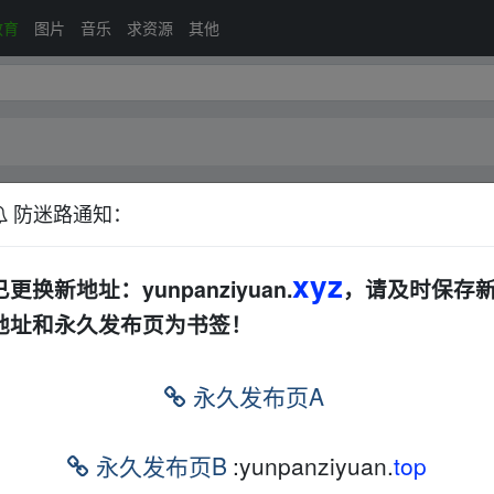
教育
图片
音乐
求资源
其他
防迷路通知：
其他
xyz
已更换新地址：yunpanziyuan.
，请及时保存
地址和永久发布页为书签！
永久发布页A
‥fr﹏om w﹏ww.y_un▪pan zi‥yu‥an.xy▪z
m/s/ATBYcj3DisQ
永久发布页B
:yunpanziyuan.
top