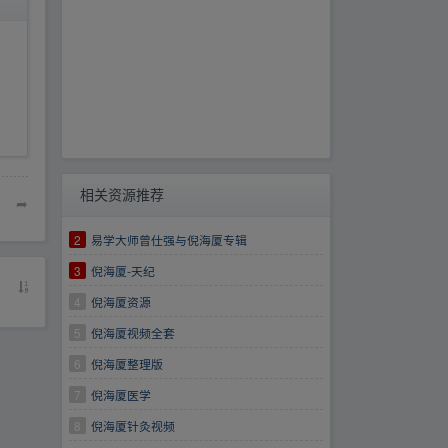
相关资源推荐
➦
2
易学大师曾仕强与倪海厦专辑
3
倪海厦-天纪
4
倪海厦资源
5
倪海厦视频全套
6
倪海厦整理版
7
倪海厦医学
8
倪海厦针灸视频