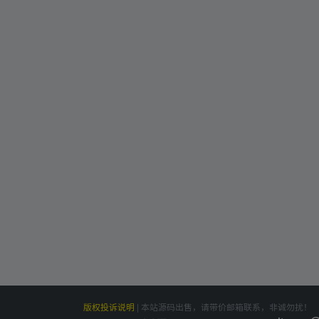
版权投诉说明
|
本站源码出售，请带价邮箱联系，非诚勿扰！