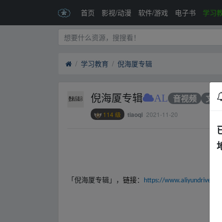
首页
影视/动漫
软件/游戏
电子书
学习
学习教育
倪海厦专辑
倪海厦专辑
AL
音视频
文档
114 级
2021-11-20
tiaoqi
‥fr﹏om w﹏ww.y_un▪pan zi‥yu‥an.xy▪z
「倪海厦专辑」，
链接
：
https://www.aliyundrive.co
‥fr﹏om w﹏ww.y_un▪pan zi‥yu‥an.xy▪z