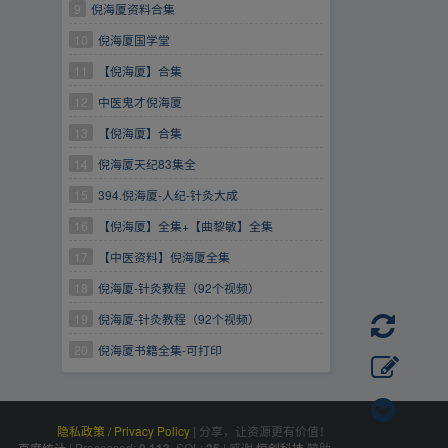
9
倪海厦资料合集
10
倪海厦国学堂
11
【倪海厦】合集
12
中医鬼才倪海厦
13
【倪海厦】合集
14
倪海厦天纪83集全
15
394.倪海厦-人纪-针灸大成
16
【倪海厦】全集+【曲黎敏】全集
17
【中医资料】倪海厦全集
18
倪海厦-针灸教程（92个视频）
19
倪海厦-针灸教程（92个视频）
20
倪海厦书籍全集-可打印
隐私政策 / Privacy Policy
|
分享，让资源更有价值！
百度统计
|
Processed:
, SQL:
|
感谢
恒创科技
赞助