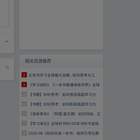
➦
相关资源推荐
2
五本书学习全球最大战略...如何思考与工
作？
3
《学习资料》《一本书看懂地缘世界》全球
政治势力全解析【夸克】
4
【书籍】好好思考：如何练就高超学习力
5
【书籍】好好思考：如何练就高超学习力
6
《清单革命》（阿图·葛文德）如何持续、正
确地把事情做对全球思想家正在读的20本书之一
7
【学习成长】全球好书的100本书听书音频.
得到.喜.马.有声读物【收藏版】
8
2020-08《如何共读一本书：高效引导社群