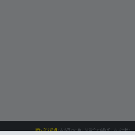
版权投诉说明
|
本站源码出售，请带价邮箱联系，非诚勿扰！