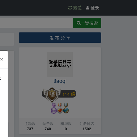
繁體
登录
一键搜索
发 布 分 享
×
教育
新
tiaoqi
114 级
driv
主题数
帖子数
精华数
注册排名
737
740
0
1502