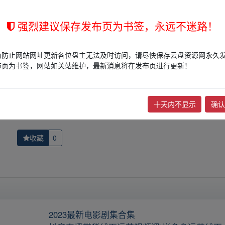
的网盘链接介绍展示帖子，
本站不存储任何实质资源数据
。
站立场，作者文责自负。
强烈建议保存发布页为书签，永远不迷路！
权归版权方所有！其实际管理权为帖子发布者所有，本站无法操作相关资
权，请点击
版权投诉
进行投诉，我们将在确认本文链接指向的资源存在
为防止网站网址更新各位盘主无法及时访问，请尽快保存云盘资源网永久
布页为书签，网站如关站维护，最新消息将在发布页进行更新！
「诗词歌
下一篇：
席敬怡-大富贵：感恩一生的心灵修炼、冬
十天内不显示
确认
收藏
0
2023最新电影剧集合集