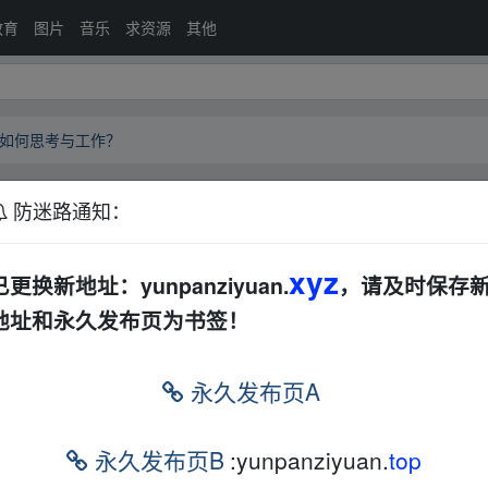
教育
图片
音乐
求资源
其他
如何思考与工作？
防迷路通知：
咨询公司如何思考与工作？
AL
其他
社会科学
xyz
已更换新地址：yunpanziyuan.
，请及时保存
地址和永久发布页为书签！
公司如何思考与工作？」，
链接
：
https://www.aliyun
永久发布页A
▪un、pan zi﹏yu、an.xy z
永久发布页B
:yunpanziyuan.
top