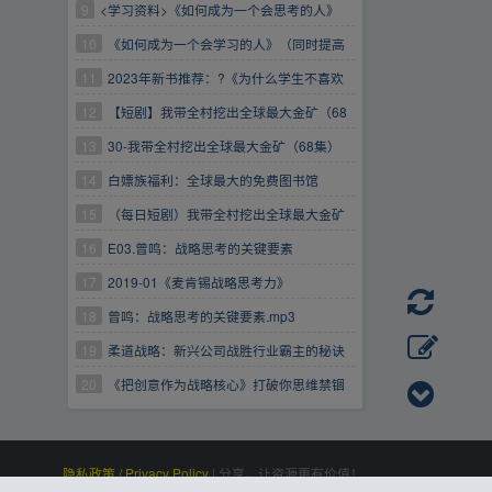
学习》
9
<学习资料>《如何成为一个会思考的人》
【夸克】
10
《如何成为一个会学习的人》（同时提高
专注力、记忆力和思考力的高效学习法）
11
2023年新书推荐：?《为什么学生不喜欢
上学：认知心理学家解开大脑学习的运作结构，
12
【短剧】我带全村挖出全球最大金矿（68
如何更有效地学习与思考》
集）
13
30-我带全村挖出全球最大金矿（68集）
14
白嫖族福利：全球最大的免费图书馆
15
（每日短剧）我带全村挖出全球最大金矿
（68集）
16
E03.曾鸣：战略思考的关键要素
17
2019-01《麦肯锡战略思考力》
18
曾鸣：战略思考的关键要素.mp3
19
柔道战略：新兴公司战胜行业霸主的秘诀
20
《把创意作为战略核心》打破你思维禁锢
的一本书
隐私政策 / Privacy Policy
|
分享，让资源更有价值！
百度统计
|
Processed:
, SQL:
|
感谢
恒创科技
赞助