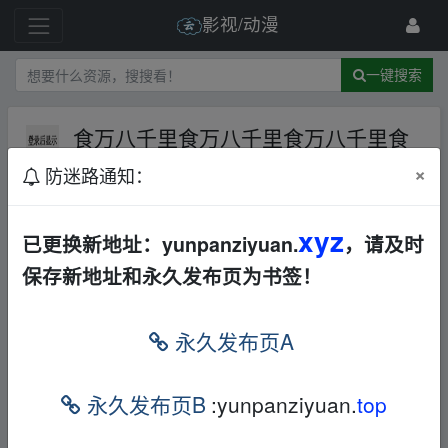
影视/动漫
一键搜索
食万八千里食万八千里食万八千里食
万八千里🚩更新
AL
其他
其他
×
防迷路通知：
1 级
2023-6-19
那份心情
xyz
已更换新地址：yunpanziyuan.
，请及时
保存新地址和永久发布页为书签！
‥fr om w‥ww.y un﹏pan zi▁yu_an.xy‥z
本帖含有隐藏内容，请您
回复
后查看
永久发布页A
‥fr om w‥ww.y un﹏pan zi▁yu_an.xy‥z
永久发布页B
:yunpanziyuan.
top