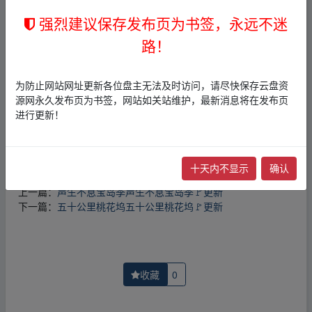
免责声明
强烈建议保存发布页为书签，永远不迷
1，本站所有内容均为站内网盘爱好者分享发布的网盘链接
介绍展示帖子，
本站不存储任何实质资源数据
。
路！
2，本文内容仅代表作者本人观点，不代表本网站立场，作
者文责自负。
3，本文内所有链接指向的云盘网盘资源，其版权归版权方
为防止网站网址更新各位盘主无法及时访问，请尽快保存云盘资
所有！其实际管理权为帖子发布者所有，本站无法操作相
源网永久发布页为书签，网站如关站维护，最新消息将在发布页
关资源。
进行更新！
4，如您认为本站任何介绍帖侵犯了您的合法版权，请点击
版权投诉
进行投诉，我们将在确认本文链接指向的资源存
在侵权后，立即删除相关介绍帖子！
十天内不显示
确认
上一篇：
声生不息宝岛季声生不息宝岛季🚩更新
下一篇：
五十公里桃花坞五十公里桃花坞🚩更新
收藏
0