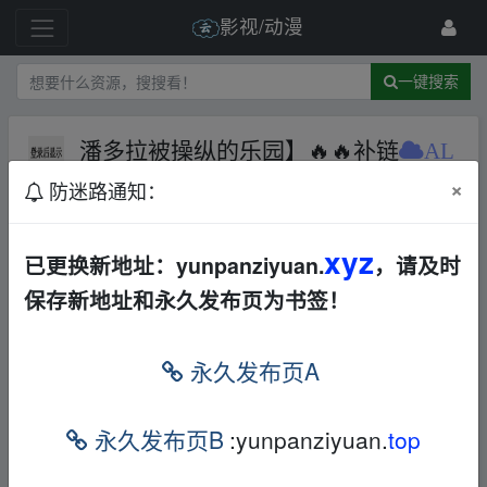
影视/动漫
一键搜索
潘多拉被操纵的乐园】🔥🔥补链
AL
×
防迷路通知：
1 级
2023-7-15
超级大资源
xyz
已更换新地址：yunpanziyuan.
，请及时
、fr、om w﹏ww.y﹏un pan▂zi▁yu an.xy z
保存新地址和永久发布页为书签！
本帖含有隐藏内容，请您
回复
后查看
永久发布页A
、fr、om w﹏ww.y﹏un pan▂zi▁yu an.xy z
永久发布页B
:yunpanziyuan.
top
免责声明