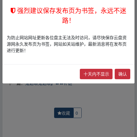
1，本站所有内容均为站内网盘爱好者分享发布的网盘链接
强烈建议保存发布页为书签，永远不迷
介绍展示帖子，
本站不存储任何实质资源数据
。
2，本文内容仅代表作者本人观点，不代表本网站立场，作
路！
者文责自负。
3，本文内所有链接指向的云盘网盘资源，其版权归版权方
所有！其实际管理权为帖子发布者所有，本站无法操作相
为防止网站网址更新各位盘主无法及时访问，请尽快保存云盘资
关资源。
源网永久发布页为书签，网站如关站维护，最新消息将在发布页
4，如您认为本站任何介绍帖侵犯了您的合法版权，请点击
进行更新！
版权投诉
进行投诉，我们将在确认本文链接指向的资源存
在侵权后，立即删除相关介绍帖子！
十天内不显示
确认
上一篇：
熊嗨了熊嗨了】🔥🔥补链
下一篇：
鬼遮眼鬼遮眼】🔥🔥补链
收藏
0