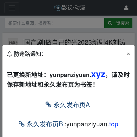
影视/动漫
一键搜索
[国产剧]做自己的光2023新剧4K刘涛
主演
AL
×
防迷路通知：
172 级
2023-7-17
AIishare
xyz
已更换新地址：yunpanziyuan.
，请及时
做自己的光 (2023)
fr、om w‥ww.y un pan▁zi yu a
保存新地址和永久发布页为书签！
n.xy▂z
做自己的光
fr、om w‥ww.y un pan▁zi yu an.xy▂z
永久发布页A
查看原图 查看原图导演: 余丁
fr、om w‥ww.y u
n pan▁zi yu an.xy▂z
永久发布页B
:yunpanziyuan.
top
编剧: 苏晓苑
fr、om w‥ww.y un pan▁zi yu an.xy▂z