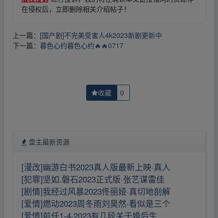
在侵权后，立即删除相关介绍帖子！
上一篇：
[国产剧]不完美受害人4k2023新剧更新中
下一篇：
暮色心约暮色心约🔥🔥0717
收藏
0
盘主最新资源
[漫改]幽游白书2023真人版最新上映·真人
[犯罪]坚如.磐石2023正式版·张艺谋雷佳
[剧情]我经过风暴2023佟丽娅·真切地剖解
[爱情]燃动2023周冬雨刘昊然·看似是三个
[爱情]前任1-4·2023有几段关于婚后生