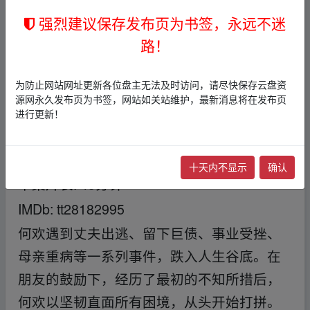
主演: 刘涛 / 秦海璐 / 刘宇宁 / 柴碧云 / 张铎 /
强烈建议保存发布页为书签，永远不迷
更多...
路！
类型: 剧情
制片国家/地区: 中国大陆
为防止网站网址更新各位盘主无法及时访问，请尽快保存云盘资
源网永久发布页为书签，网站如关站维护，最新消息将在发布页
语言: 汉语普通话
进行更新！
首播: 2023-07-17(中国大陆)
集数: 40
十天内不显示
确认
单集片长: 45分钟
IMDb: tt28182995
何欢遇到丈夫出逃、留下巨债、事业受挫、
母亲重病等一系列事件，跌入人生谷底。在
朋友的鼓励下，经历了最初的不知所措后，
何欢以坚韧直面所有困境，从头开始打拼。