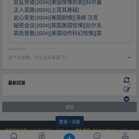
狂乱世道(2024)[美国惊悚犯罪][科尔曼
正人歪路(2024)[土耳其悬疑]
此心安处(2024)[美国剧情][汤姆·汉克
秘密会议(2024)[英国美国惊悚][拉尔夫
高处营救(2024)[美国动作科幻惊悚][莫
这个人很懒，什么也没有留下！
➦
最新回复
返回
登录 / 注册
版权投诉说明
|
本站源码出售，请带
隐私政策 / Privacy Policy
|
分享，让
价邮箱联系，非诚勿扰！
资源更有价值！