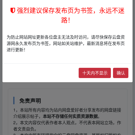
y z
强烈建议保存发布页为书签，永远不迷
动作丹风恒山永红多好
‥fr‥om w ww.y un﹏pan
路！
zi▂yu、an.xy z
/!9f5731c5iL!:/
为防止网站网址更新各位盘主无法及时访问，请尽快保存云盘资
源网永久发布页为书签，网站如关站维护，最新消息将在发布页
链接
：
进行更新！
本帖含有隐藏内容，请您
回复
后查看
十天内不显示
确认
免责声明
1，本站所有内容均为站内网盘爱好者分享发布的网盘链接
介绍展示帖子，
本站不存储任何实质资源数据
。
2，本文内容仅代表作者本人观点，不代表本网站立场，作
者文责自负。
3，本文内所有链接指向的云盘网盘资源，其版权归版权方