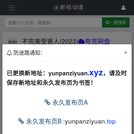
影视/动漫
一键搜索
不完美受害人(2023)
夸克网盘
×
防迷路通知：
61 级
2023-7-21
小破笨
xyz
已更换新地址：yunpanziyuan.
，请及时
‥fr‥om w ww.y un﹏pan zi▂yu、an.xy z
保存新地址和永久发布页为书签！
「B不完美受害人(2023)」，复制整段内容，
打开最新版「
夸克
APP」即可获取。
‥fr‥om
永久发布页A
w ww.y un﹏pan zi▂yu、an.xy z
无需下载在线播放视频，畅享原画5倍速，支
永久发布页B
:yunpanziyuan.
top
持电视投屏。
‥fr‥om w ww.y un﹏pan zi▂yu、an.x