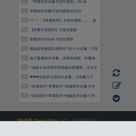
10
「苹果软件合集不定时更新」09.08
11
苹果软件合集不定时更新8月5日
12
??「「【苹果软件】不定时更新」」，速
度存
13
【苹果手机软件】不定时更新
14
苹果软件8月08 不定时更新
15
精品绿色解锁实用软件790个大合集（不定
时更新）
16
盒子直播软件合集，多款电视家、秒看电
视平替软件，不定时亲测更新
17
?电脑＆安卓软件游戏每日更最新，全天不
定时添加?7.16今日更新
18
❤❤❤全网学习资料大合集，已收集几千
份，每天不定时更新
19
?安卓软件?苹果软件?电脑软件合集?6月
29更新
20
?安卓软件?苹果软件?电脑软件合集?7月
22更新
隐私政策 / Privacy Policy
|
分享，让资源更有价值！
百度统计
|
Processed:
, SQL:
|
感谢
恒创科技
赞助
0.103
21