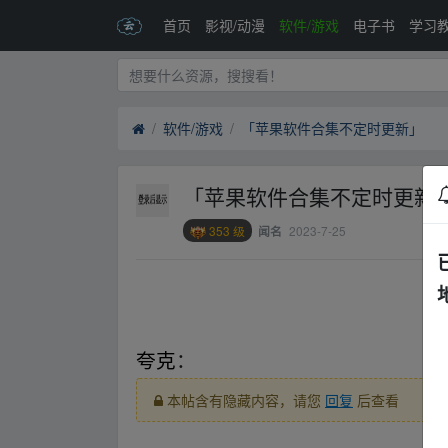
首页
影视/动漫
软件/游戏
电子书
学习
软件/游戏
「苹果软件合集不定时更新」
「苹果软件合集不定时更新
353 级
2023-7-25
闻名
fr▪om w▁ww.y▂un pan▁zi▂yu▁an.xy▁z
夸克
：
本帖含有隐藏内容，请您
回复
后查看
fr▪om w▁ww.y▂un pan▁zi▂yu▁an.xy▁z