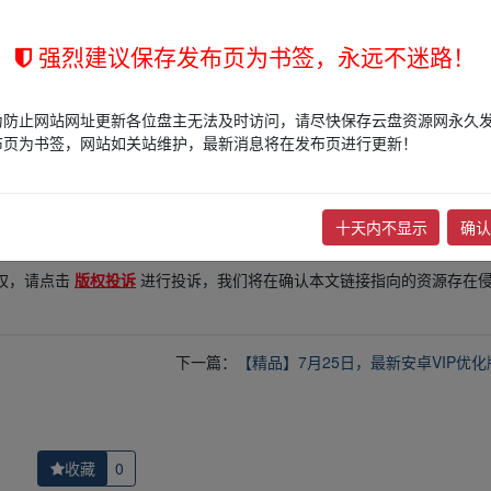
强烈建议保存发布页为书签，永远不迷路！
为防止网站网址更新各位盘主无法及时访问，请尽快保存云盘资源网永久
布页为书签，网站如关站维护，最新消息将在发布页进行更新！
的网盘链接介绍展示帖子，
本站不存储任何实质资源数据
。
站立场，作者文责自负。
十天内不显示
确认
权归版权方所有！其实际管理权为帖子发布者所有，本站无法操作相关资
权，请点击
版权投诉
进行投诉，我们将在确认本文链接指向的资源存在
下一篇：
【精品】7月25日，最新安卓VIP优化
收藏
0