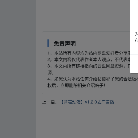
fr▪om w▁ww.y▂un pan▁zi▂yu▁an.xy▁z
免责声明
1，本站所有内容均为站内网盘爱好者分享发布
2，本文内容仅代表作者本人观点，不代表本网
3，本文内所有链接指向的云盘网盘资源，其版
源。
4，如您认为本站任何介绍帖侵犯了您的合法版
权后，立即删除相关介绍帖子！
上一篇：
【蓝猫动漫】v1.2.0去广告版