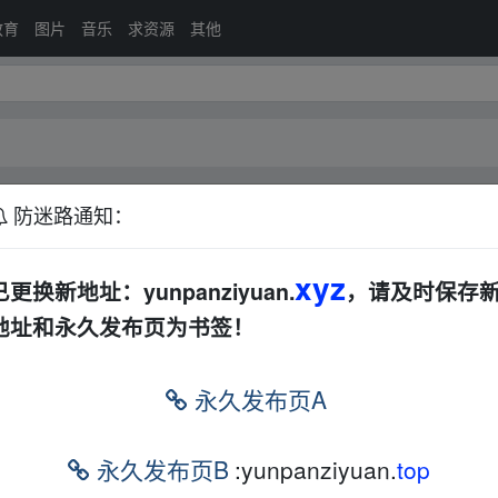
教育
图片
音乐
求资源
其他
防迷路通知：
」
夸克网盘
IOS
其他
xyz
已更换新地址：yunpanziyuan.
，请及时保存
地址和永久发布页为书签！
永久发布页A
永久发布页B
:yunpanziyuan.
top