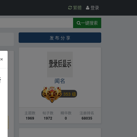
繁體
登录
一键搜索
发 布 分 享
×
新
闻名
353 级
主题数
帖子数
精华数
注册排名
1969
1972
0
68035