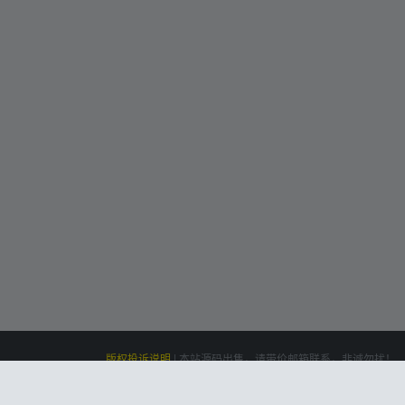
版权投诉说明
|
本站源码出售，请带价邮箱联系，非诚勿扰！
siteone
Powered by
|
联系我们(Contact Us)：
云盘资源网