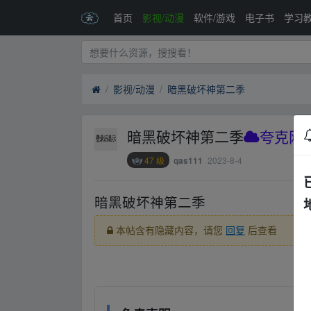
首页
影视/动漫
软件/游戏
电子书
学习
影视/动漫
暗黑破坏神第二季
暗黑破坏神第二季
夸克网
47 级
2023-8-4
qas111
暗黑破坏神第二季
▪fr▂om w ww.y﹏un﹏p
本帖含有隐藏内容，请您
回复
后查看
▪fr▂om w ww.y﹏un﹏pan▂zi▪yu▁an.xy z