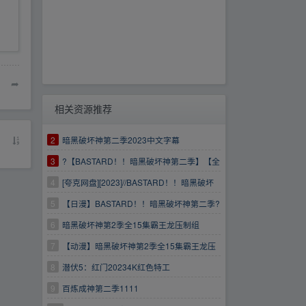
➦
相关资源推荐
2
暗黑破坏神第二季2023中文字幕
3
?【BASTARD！！暗黑破坏神第二季】【全
15集?】【日漫动画暗黑破坏神】
4
[夸克网盘][2023]//BASTARD！！暗黑破坏
神第二季
5
【日漫】BASTARD！！暗黑破坏神第二季?
15集完结?高码?暗黑破坏神1+2季动画/奇幻
6
暗黑破坏神第2季全15集霸王龙压制组
7
【动漫】暗黑破坏神第2季全15集霸王龙压
制组
8
潜伏5：红门20234K红色特工
4KBASTARD!!.暗黑破坏神第2季
9
百炼成神第二季1111