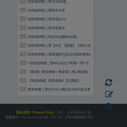
10
百炼成神第二季0228夸盘
11
百炼成神第二季新年分享
12
百炼成神第二季夸克0215
13
百炼成神第二季夸克每天
14
百炼成神第二季[2024][最新动漫]
15
百炼成神第二季【4K】【国漫】【奇幻/动
作】更新中
16
百炼成神第二季国漫[附1][2023]百炼成神2
17
?百炼成神第二季4K(2023)?附第一季?今
日更新最新?百炼成神2
18
【影视】野良神第一季至第二季+特别篇.
中英字幕.4K高清.完整版
19
【百炼成神】百炼成神2【已更新】
（2023）4K高码率中文字幕百炼成神第二季
20
野良神第二季(2015)13集全[1080P蓝光原
盘]日语内封中字单集6G共82G
隐私政策 / Privacy Policy
|
分享，让资源更有价值！
百度统计
|
Processed:
, SQL:
|
感谢
恒创科技
赞助
0.100
21