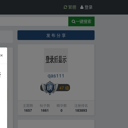
繁體
登录
一键搜索
发 布 分 享
×
新
qas111
47 级
主题数
帖子数
精华数
注册排名
1657
1661
0
183893