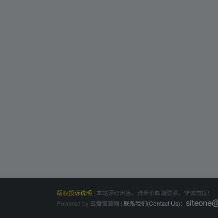
版权投诉说明
|
本站源码出售，请带价邮箱联系，非诚勿扰！
siteone
Powered by
|
联系我们(Contact Us)：
云盘资源网