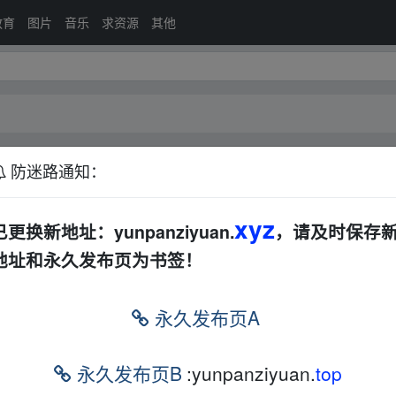
教育
图片
音乐
求资源
其他
防迷路通知：
盘
日本
动漫
xyz
已更换新地址：yunpanziyuan.
，请及时保存
地址和永久发布页为书签！
an▂zi▪yu▁an.xy z
永久发布页A
永久发布页B
:yunpanziyuan.
top