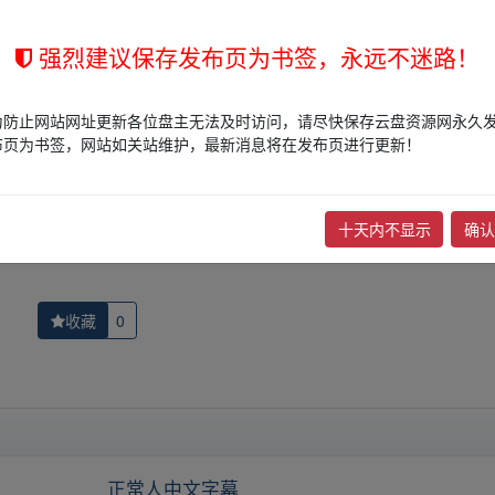
的网盘链接介绍展示帖子，
本站不存储任何实质资源数据
。
强烈建议保存发布页为书签，永远不迷路！
站立场，作者文责自负。
权归版权方所有！其实际管理权为帖子发布者所有，本站无法操作相关资
为防止网站网址更新各位盘主无法及时访问，请尽快保存云盘资源网永久
权，请点击
版权投诉
进行投诉，我们将在确认本文链接指向的资源存在
布页为书签，网站如关站维护，最新消息将在发布页进行更新！
下一篇：
黑暗
十天内不显示
确认
收藏
0
正常人中文字幕