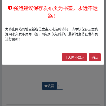
1，本站所有内容均为站内网盘爱好者分享发布的网盘链接
介绍展示帖子，
本站不存储任何实质资源数据
。
强烈建议保存发布页为书签，永远不迷
2，本文内容仅代表作者本人观点，不代表本网站立场，作
路！
者文责自负。
3，本文内所有链接指向的云盘网盘资源，其版权归版权方
所有！其实际管理权为帖子发布者所有，本站无法操作相
为防止网站网址更新各位盘主无法及时访问，请尽快保存云盘资
关资源。
源网永久发布页为书签，网站如关站维护，最新消息将在发布页
4，如您认为本站任何介绍帖侵犯了您的合法版权，请点击
进行更新！
版权投诉
进行投诉，我们将在确认本文链接指向的资源存
在侵权后，立即删除相关介绍帖子！
十天内不显示
确认
上一篇：
英雄传说闪之轨迹北方战役
下一篇：
水果篮子1-3季
收藏
0