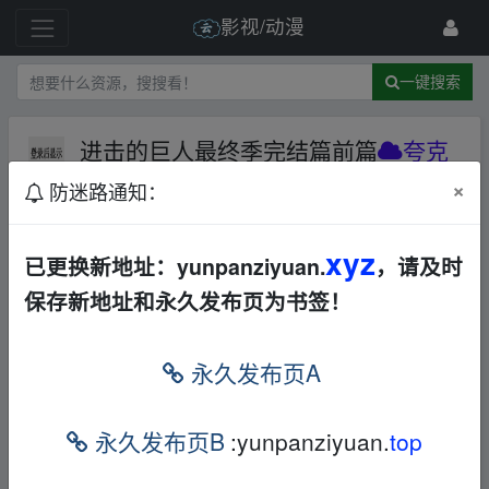
影视/动漫
一键搜索
进击的巨人最终季完结篇前篇
夸克
网盘
×
防迷路通知：
47 级
2023-8-4
qas111
xyz
已更换新地址：yunpanziyuan.
，请及时
进击的巨人最终季完结篇前篇
保存新地址和永久发布页为书签！
本帖含有隐藏内容，请您
回复
后查看
永久发布页A
▂fr▁om w ww.y、un▂pan‥zi、yu_an.xy_z
永久发布页B
:yunpanziyuan.
top
免责声明