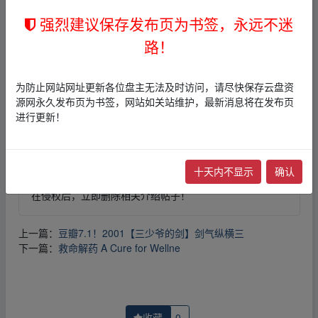
强烈建议保存发布页为书签，永远不迷
免责声明
路！
1，本站所有内容均为站内网盘爱好者分享发布的网盘链接
介绍展示帖子，
本站不存储任何实质资源数据
。
为防止网站网址更新各位盘主无法及时访问，请尽快保存云盘资
2，本文内容仅代表作者本人观点，不代表本网站立场，作
源网永久发布页为书签，网站如关站维护，最新消息将在发布页
者文责自负。
进行更新！
3，本文内所有链接指向的云盘网盘资源，其版权归版权方
所有！其实际管理权为帖子发布者所有，本站无法操作相
关资源。
4，如您认为本站任何介绍帖侵犯了您的合法版权，请点击
十天内不显示
确认
版权投诉
进行投诉，我们将在确认本文链接指向的资源存
在侵权后，立即删除相关介绍帖子！
上一篇：
豆瓣7.1！2001【三少爷的剑】剑气纵横三
下一篇：
救命解药 A Cure for Wellne
收藏
0