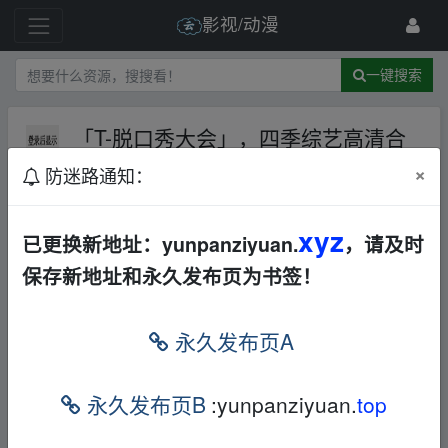
影视/动漫
一键搜索
「T-脱口秀大会」，四季综艺高清合
集
AL
华语
其他
×
防迷路通知：
2 级
2021-12-20
圣城
xyz
已更换新地址：yunpanziyuan.
，请及时
「T-脱口秀大会」，点击
链接
保存，或者复
保存新地址和永久发布页为书签！
制本段内容，打开「
阿里
云盘」APP ，无需
下载极速在线查看，视频原画倍速播放。
fr▁
永久发布页A
om w▁ww.y‥un‥pan zi▂yu‥an.xy▂z
链接
：
https://www.aliyundrive.com/s/K8mDYh
永久发布页B
:yunpanziyuan.
top
ZJSgm
fr▁om w▁ww.y‥un‥pan zi▂yu‥an.xy▂z