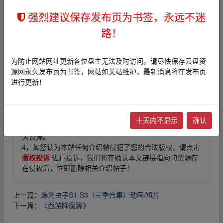
强烈建议保存发布页为书签，永远不迷
▂fr‥om w▪ww.y un_pan﹏zi yu_an.xy▁z
路！
免责声明
为防止网站网址更新各位盘主无法及时访问，请尽快保存云盘资
源网永久发布页为书签，网站如关站维护，最新消息将在发布页
1，本站所有内容均为站内网盘爱好者分享发布的网盘链接
进行更新！
介绍展示帖子，
本站不存储任何实质资源数据
。
2，本文内容仅代表作者本人观点，不代表本网站立场，作
者文责自负。
3，本文内所有链接指向的云盘网盘资源，其版权归版权方
十天内不显示
确认
所有！其实际管理权为帖子发布者所有，本站无法操作相
关资源。
4，如您认为本站任何介绍帖侵犯了您的合法版权，请点击
版权投诉
进行投诉，我们将在确认本文链接指向的资源存
在侵权后，立即删除相关介绍帖子！
上一篇：
爆笑虫子S1-S3（三季合集）动画/短片
下一篇：
《西游降魔篇》