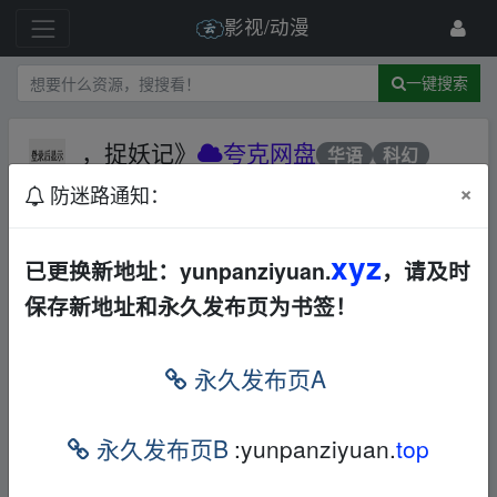
影视/动漫
一键搜索
，捉妖记》
夸克网盘
华语
科幻
×
防迷路通知：
195 级
2023-8-22
kk666
xyz
已更换新地址：yunpanziyuan.
，请及时
▂fr‥om w▪ww.y un_pan﹏zi yu_an.xy▁z
保存新地址和永久发布页为书签！
，捉妖记》
▂fr‥om w▪ww.y un_pan﹏zi yu_an.xy▁z
链接
：
永久发布页A
本帖含有隐藏内容，请您
回复
后查看
永久发布页B
:yunpanziyuan.
top
▂fr‥om w▪ww.y un_pan﹏zi yu_an.xy▁z