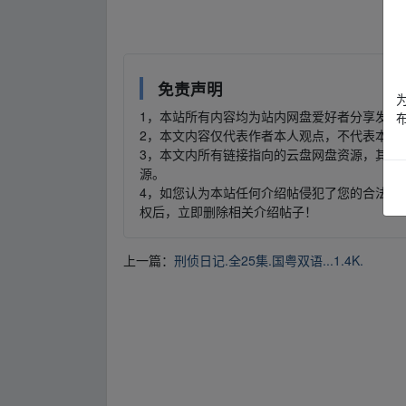
fr▂om w ww.y un pan zi yu、an.xy z
免责声明
1，本站所有内容均为站内网盘爱好者分享发布
2，本文内容仅代表作者本人观点，不代表本网
3，本文内所有链接指向的云盘网盘资源，其版
源。
4，如您认为本站任何介绍帖侵犯了您的合法版
权后，立即删除相关介绍帖子！
上一篇：
刑侦日记.全25集.国粤双语...1.4K.