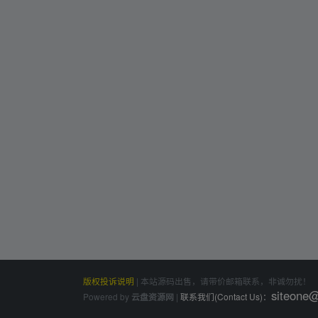
版权投诉说明
|
本站源码出售，请带价邮箱联系，非诚勿扰！
siteone
Powered by
|
联系我们(Contact Us)：
云盘资源网