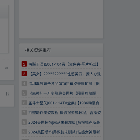
相关资源推荐
2
海贼王漫画001-104卷【文件夹-图片格式】
➦
3
【美女】??????????‘’性感美背，撩人心弦
づ
4
深圳车展妹子各品牌销售车模美腿拍摄【图
片】
5
《原神》一万多张绝美图片【限量珍藏版，
速存】
6
圣斗士星矢[001-114TV全集]【1986动漫合
集4k最新资源
7
拍照动作美姿教程-摄影摆姿势教程，含摆姿
图片素材
8
2024美国惊悚[屈从未删减版][梅根福克斯最
新性感保姆]
9
2024美国恐怖[异教徒未删减][性感女神最新