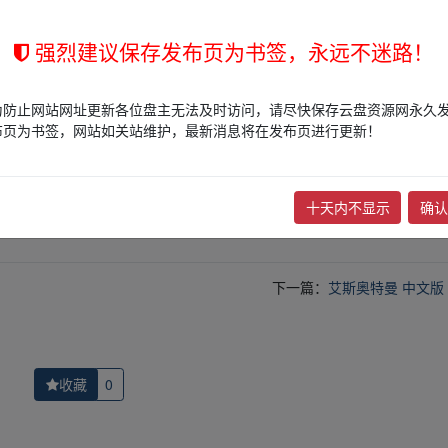
强烈建议保存发布页为书签，永远不迷路！
为防止网站网址更新各位盘主无法及时访问，请尽快保存云盘资源网永久
的网盘链接介绍展示帖子，
本站不存储任何实质资源数据
。
布页为书签，网站如关站维护，最新消息将在发布页进行更新！
站立场，作者文责自负。
权归版权方所有！其实际管理权为帖子发布者所有，本站无法操作相关资
十天内不显示
确认
权，请点击
版权投诉
进行投诉，我们将在确认本文链接指向的资源存在
下一篇：
艾斯奥特曼 中文版
收藏
0