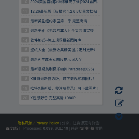
C度惊悚]
10
2024美国喜剧[X谁嫁谁噶了谁]2024露西·
海尔最新性感喜剧]
11
12.26最新版【扫描官 1.2.6.5批量文档扫
描神器】 轻松提取图片中任何文字，让智慧更
12
最新美剧纽约家园第一季.完整高清
易摘取！最牛的是不清晰图片转眼变高清！让你
13
最新美剧《无罪的罪人》全集高清完整
随时导出高清画质的JPG和PDF！
1080P清晰
14
软件格式--施工现场最新图片库
15
壁纸大全（最新收集精美图片定时更新）
16
最新AI生成美女图片提示词大全
17
最新悬疑美剧极乐凶间Paradise(2025)
【全8集.完整高清
18
X推特最新官方版，可下载视频和图片！
19
推特X最新版，秒注册登录！可下载图片！
20
X性感野兽.完整高清.1080P
隐私政策 / Privacy Policy
|
分享，让资源更有价值！
百度统计
|
Processed:
, SQL:
|
感谢
恒创科技
赞助
0.099
19