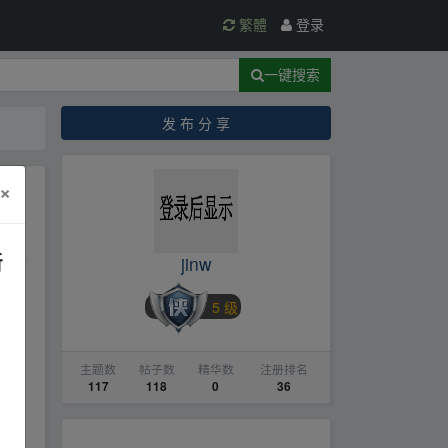
繁體
登录
一键搜索
发 布 分 享
×
新
jinw
5 级
w.y
主题数
帖子数
精华数
注册排名
117
118
0
36