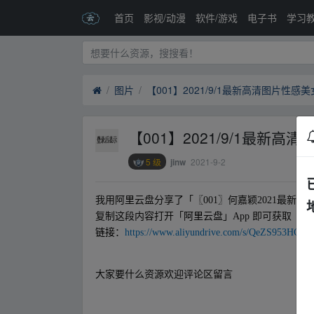
首页
影视/动漫
软件/游戏
电子书
学习
图片
【001】2021/9/1最新高清图片性
【001】2021/9/1最新
5 级
2021-9-2
jinw
我用
阿里
云盘分享了「〖001〗何嘉颖2021最新蕾
复制这段内容打开「
阿里
云盘」App 即可获取
链接
：
https://www.aliyundrive.com/s/QeZS953HCnX
un pan zi yu、an.xy z
大家要什么资源欢迎评论区留言
fr▂om w ww.y un