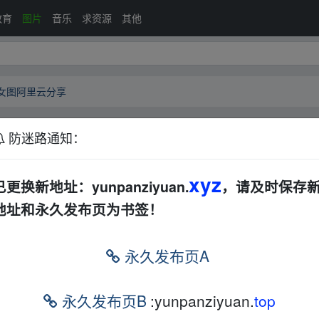
教育
图片
音乐
求资源
其他
感美女图阿里云分享
防迷路通知：
高清图片性感美女图阿里云分享
AL
美女人物
xyz
已更换新地址：yunpanziyuan.
，请及时保存
...黑丝翘臀高跟美腿」，你可以不限速下载?
地址和永久发布页为书签！
" target="_blank">
https://www.aliyundrive.com/s/QeZS953HCnX
fr▂om w w
永久发布页A
 pan zi yu、an.xy z
永久发布页B
:yunpanziyuan.
top