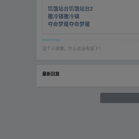
饥饿站台饥饿站台2
撒冷镇撒冷镇
夺命梦魇夺命梦魇
这个人很懒，什么也没有留下！
最新回复