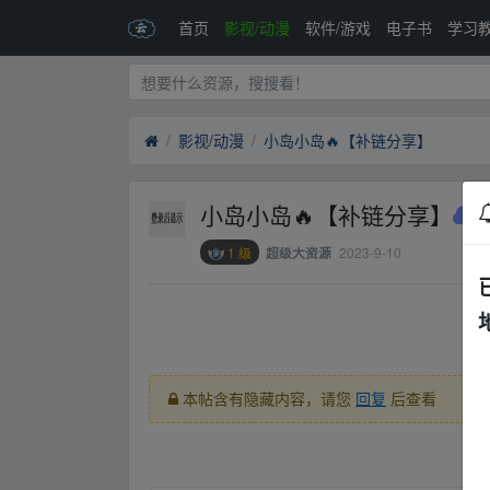
首页
影视/动漫
软件/游戏
电子书
学习
影视/动漫
小岛小岛🔥【补链分享】
小岛小岛🔥【补链分享】
1 级
2023-9-10
超级大资源
_fr﹏om w▂ww.y﹏un pan zi﹏yu an.xy▁z
本帖含有隐藏内容，请您
回复
后查看
_fr﹏om w▂ww.y﹏un pan zi﹏yu an.xy▁z