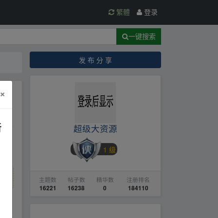
繁體
登录
一键搜索
发 布 分 享
×
新
超级大资源
1 级
主题数
帖子数
精华数
注册排名
16221
16238
0
184110