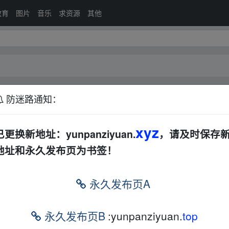
教育
图片
音乐
求资源
其他
防迷路通知：
AL
其他
其他
xyz
已更换新地址：yunpanziyuan.
，请及时保存
地址和永久发布页为书签！
永久发布页A
永久发布页B
:yunpanziyuan.
top