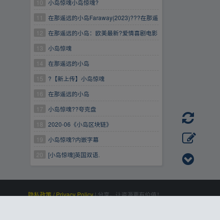
10
小岛惊魂小岛惊魂?
11
在那遥远的小岛Faraway(2023)???在那遥
远的小岛Faraway(2023)???在那遥远的小岛
12
在那遥远的小岛：欧美最新?爱情喜剧电影
Faraway(2023)???
【在那遥远的小岛】Faraway2023
13
小岛惊魂
14
在那遥远的小岛
15
?【新上传】小岛惊魂
16
在那遥远的小岛
17
小岛惊魂??夸克盘
18
2020-06《小岛区块链》
19
小岛惊魂?内嵌字幕
20
[小岛惊魂]英国双语.
隐私政策 / Privacy Policy
|
分享，让资源更有价值！
百度统计
|
Processed:
, SQL:
|
感谢
恒创科技
赞助
0.108
21