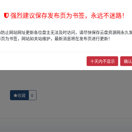
强烈建议保存发布页为书签，永远不迷路！
的网盘链接介绍展示帖子，
本站不存储任何实质资源数据
。
站立场，作者文责自负。
为防止网站网址更新各位盘主无法及时访问，请尽快保存云盘资源网永久
权归版权方所有！其实际管理权为帖子发布者所有，本站无法操作相关资
布页为书签，网站如关站维护，最新消息将在发布页进行更新！
权，请点击
版权投诉
进行投诉，我们将在确认本文链接指向的资源存在
十天内不显示
确认
下一篇：
小子有种小子有种🔥【补链
收藏
0