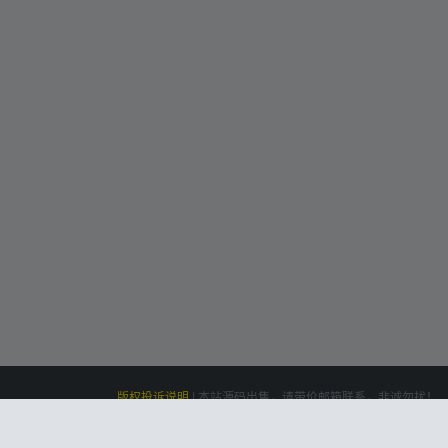
版权投诉说明
|
本站源码出售，请带价邮箱联系，非诚勿扰！
siteone
Powered by
|
联系我们(Contact Us)：
云盘资源网