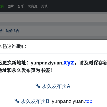
教育
图片
音乐
求资源
其他
萌新进阶都适合！
防迷路通知：
视频！萌新进阶都适合！
AL
音视频
xyz
已更换新地址：yunpanziyuan.
，请及时保存
钱买的，讲的超详细！分享分享！
地址和永久发布页为书签！
▂fr om w ww.y un p
永久发布页A
永久发布页B
:yunpanziyuan.
top