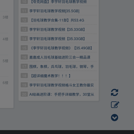
10
【夸克网盘】李宇轩羽毛球教学视频
11
李宇轩羽毛球教学视频[35.5GB]
3
楼
12
【羽毛球教学合集-11部】共53.4G
13
李宇轩羽毛球教学视频【35.33GB】
14
李宇轩羽毛球教学视频【35.33GB】
4
楼
15
《李宇轩羽毛球教学视频》【35.49GB】
16
嘉嘉成人羽毛球基础进阶三合一精品课
5
楼
【5.87G】
17
围棋，象棋，兵乓球，羽毛球，钢琴，手
机排摄视频教学
18
【超详细魔术教学！！！】
6
楼
19
李宇轩羽毛球教学视频格斗女王教你最实
用女子防身术心理创伤8讲
20
AI绘画进阶课：手把手详细教学，30堂从
入门到高手，掌握主流AI绘画技法