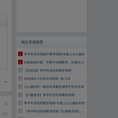
相关资源推荐
2
李宇轩羽毛球超牛教学视频/市面上公认最好
的的一套羽毛球教学课
3
AI绘画进阶课：手把手详细教学，30堂从入
门到高手，掌握主流AI绘画技法【2.99G】
4
【羽毛球】李宇轩羽毛球教学视频
5
羽毛球从小白到大师进阶【8.7G】
➦
6
公认最好的一套羽毛球教学课李宇轩羽毛球
教学视频
7
【兴趣爱好】李宇轩羽毛球教学视频
8
李宇轩羽毛球教学视频·市面上公认最好的的
一套羽毛球教学课
9
「李宇轩羽毛球教学视频【已更新吊球】」
2
楼