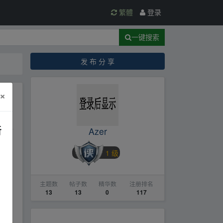
繁體
登录
一键搜索
发 布 分 享
×
新
Azer
an▂z
1 级
主题数
帖子数
精华数
注册排名
13
13
0
117