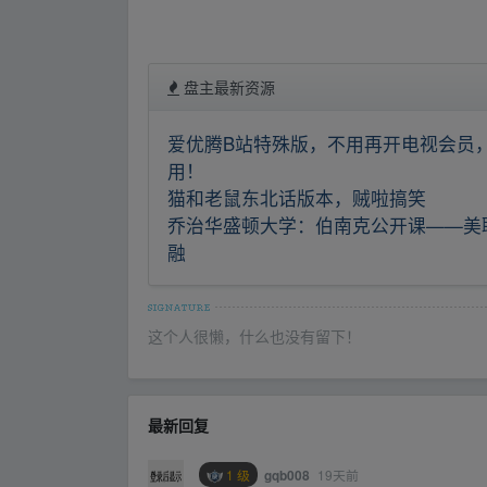
盘主最新资源
爱优腾B站特殊版，不用再开电视会员
用！
猫和老鼠东北话版本，贼啦搞笑
乔治华盛顿大学：伯南克公开课——美
融
这个人很懒，什么也没有留下！
最新回复
1 级
19天前
gqb008