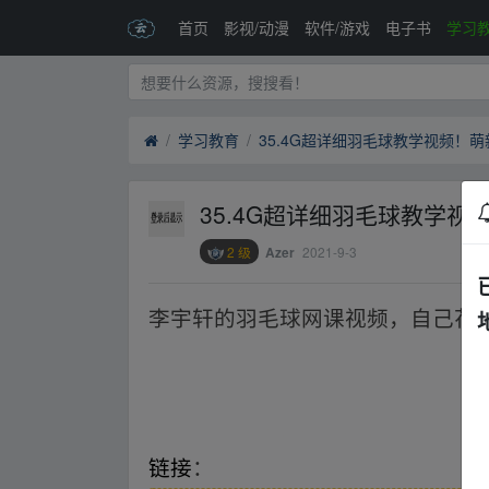
首页
影视/动漫
软件/游戏
电子书
学习
学习教育
35.4G超详细羽毛球教学视频！
35.4G超详细羽毛球教学
2 级
2021-9-3
Azer
李宇轩的羽毛球网课视频，自己花
i▪yu an.xy▁z
▂fr om w ww.y un pan▂zi▪yu an.xy▁z
链接
：