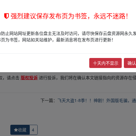
强烈建议保存发布页为书签，永远不迷路！
n.xy▁z
为防止网站网址更新各位盘主无法及时访问，请尽快保存云盘资源网永久
布页为书签，网站如关站维护，最新消息将在发布页进行更新！
的网盘链接介绍展示帖子，
本站不存储任何实质资源数据
。
站立场，作者文责自负。
十天内不显示
确认
权归版权方所有！其实际管理权为帖子发布者所有，本站无法操作相关资
权，请点击
版权投诉
进行投诉，我们将在确认本文链接指向的资源存在
下一篇：
飞天大盗1-8季！！神剧！外国版毛骗，
收藏
4