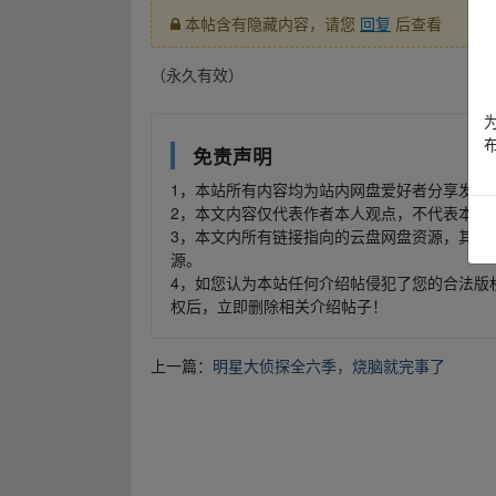
本帖含有隐藏内容，请您
回复
后查看
（永久有效）
▂fr om w ww.y un pan▂zi▪yu a
免责声明
1，本站所有内容均为站内网盘爱好者分享发布
2，本文内容仅代表作者本人观点，不代表本网
3，本文内所有链接指向的云盘网盘资源，其版
源。
4，如您认为本站任何介绍帖侵犯了您的合法版
权后，立即删除相关介绍帖子！
上一篇：
明星大侦探全六季，烧脑就完事了