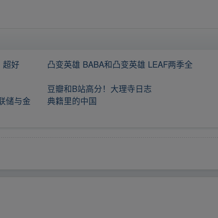
，超好
凸变英雄 BABA和凸变英雄 LEAF两季全
豆瓣和B站高分！大理寺日志
联储与金
典籍里的中国