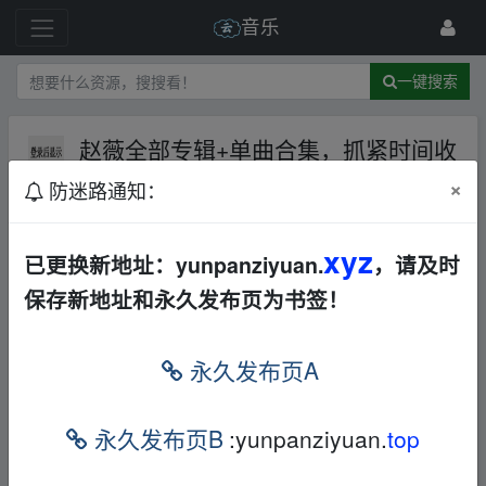
音乐
一键搜索
赵薇全部专辑+单曲合集，抓紧时间收
藏下载吧！！！
AL
华语
单曲
×
防迷路通知：
合集
打包
17 级
2022-1-10
KODCDC
xyz
已更换新地址：yunpanziyuan.
，请及时
保存新地址和永久发布页为书签！
「爱情大魔咒.exe」
https://www.aliyundrive.com/s/dDEz8QrE1JS
" t
永久发布页A
arget="_blank">
https://www.aliyundrive.com/s/dDEz8QrE1JS
点击
链接
保存，或者复制本段内容，打开「
阿里
云盘」APP ，无
需下载极速在线查看，视频原画倍速播放。
永久发布页B
:yunpanziyuan.
top
「情深深雨蒙蒙音乐全记录.exe」
https://www.aliyundrive.com/s/h
mrzSdTFEEp
" target="_blank">
https://www.aliyundrive.com/s/hmrz