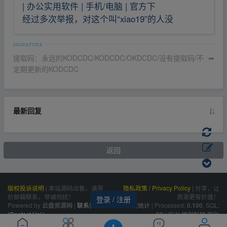
| 办公实用软件 | 手机/电脑 | 官方下
经过多次举报，对这个叫“xiao19”的人没
提取码：永远的KODCDC/KODCDC/OKDCDC/没有提取码/不
➦
定期更新的KODCDC
最新回复
返回
版权投诉说明
|
本站源码出售，请带
隐私政策 / Privacy Policy
|
分享，让
价邮箱联系，非诚勿扰！
资源更有价值！
登录 / 注册
Powered by
|
联系我们
百度统计
|
Processed:
, SQL:
云盘资源网
0.100
(Contact Us)：
|
感谢
恒创科技
赞助
23
siteone@qq.com