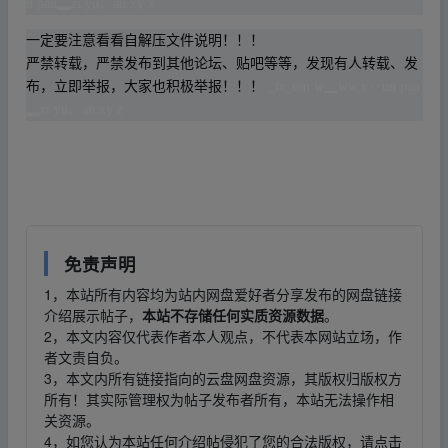
n pan▂zi yu、an.xy z
一定要注意看看自解压文件说明！！！
严禁转载，严禁发布到其他论坛、贴吧等等，发现有人转载、发
布，立即举报，大家也积极举报！！！
_fr_om w▁ww.y‥un pan
▂zi yu、an.xy z
_fr_om w▁ww.y‥un pan▂zi yu、an.xy z
免责声明
1，本站所有内容均为站内网盘爱好者分享发布的网盘链接
介绍展示帖子，
本站不存储任何实质资源数据
。
2，本文内容仅代表作者本人观点，不代表本网站立场，作
者文责自负。
3，本文内所有链接指向的云盘网盘资源，其版权归版权方
所有！其实际管理权为帖子发布者所有，本站无法操作相
关资源。
4，如您认为本站任何介绍帖侵犯了您的合法版权，请点击