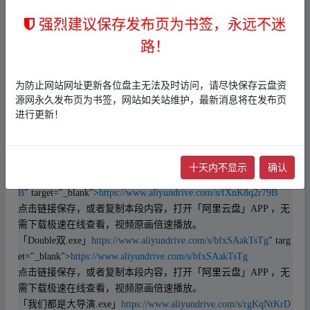
SdTFEEp
点击
链接
保存，或者复制本段内容，打开「
阿里
云盘」APP ，无
强烈建议保存发布页为书签，永远不迷
需下载极速在线查看，视频原画倍速播放。
路！
「最后一次分手.exe」
https://www.aliyundrive.com/s/P996KafgWM
A
" target="_blank">
https://www.aliyundrive.com/s/P996KafgWMA
点击
链接
保存，或者复制本段内容，打开「
阿里
云盘」APP ，无
为防止网站网址更新各位盘主无法及时访问，请尽快保存云盘资
需下载极速在线查看，视频原画倍速播放。
源网永久发布页为书签，网站如关站维护，最新消息将在发布页
进行更新！
「飘.exe」
https://www.aliyundrive.com/s/9H11iiV6ex3
" target="_bla
nk">
https://www.aliyundrive.com/s/9H11iiV6ex3
点击
链接
保存，或者复制本段内容，打开「
阿里
云盘」APP ，无
需下载极速在线查看，视频原画倍速播放。
十天内不显示
确认
「swallow 小燕子.exe」
https://www.aliyundrive.com/s/fXnK8q2r79
B
" target="_blank">
https://www.aliyundrive.com/s/fXnK8q2r79B
点击
链接
保存，或者复制本段内容，打开「
阿里
云盘」APP ，无
需下载极速在线查看，视频原画倍速播放。
「Double双.exe」
https://www.aliyundrive.com/s/bfxSAakTsTg
" targ
et="_blank">
https://www.aliyundrive.com/s/bfxSAakTsTg
点击
链接
保存，或者复制本段内容，打开「
阿里
云盘」APP ，无
需下载极速在线查看，视频原画倍速播放。
「我们都是大导演.exe」
https://www.aliyundrive.com/s/rgKqNtKrD