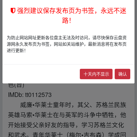
/ 詹姆斯·科兹莫 / 辛·劳洛 / 更多...
强烈建议保存发布页为书签，永远不迷
类型: 剧情 / 动作 / 传记 / 历史 / 战争
路！
制片国家/地区: 美国
语言: 英语 / 法语 / 拉丁语 / 苏格兰盖尔语
为防止网站网址更新各位盘主无法及时访问，请尽快保存云盘资
上映日期: 1995-05-18(西雅图电影节) / 1995-
源网永久发布页为书签，网站如关站维护，最新消息将在发布页
进行更新！
05-24(美国)
片长: 178分钟
又名: 惊世未了缘(港) / 梅尔吉勃逊之英雄本
十天内不显示
确认
色(台)
IMDb: tt0112573
威廉•华莱士童年时，其父、苏格兰民族
英雄马索•华莱士在与英军的斗争中牺牲，他
开始接受父亲好友的指导，学习苏格兰文化
和武术。青年华莱士（梅尔•吉布森）学成回