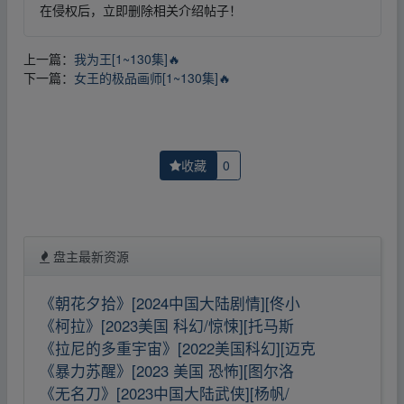
在侵权后，立即删除相关介绍帖子！
上一篇：
我为王[1~130集]🔥
下一篇：
女王的极品画师[1~130集]🔥
收藏
0
盘主最新资源
《朝花夕拾》[2024中国大陆剧情][佟小
《柯拉》[2023美国 科幻/惊悚][托马斯
《拉尼的多重宇宙》[2022美国科幻][迈克
《暴力苏醒》[2023 美国 恐怖][图尔洛
《无名刀》[2023中国大陆武侠][杨帆/