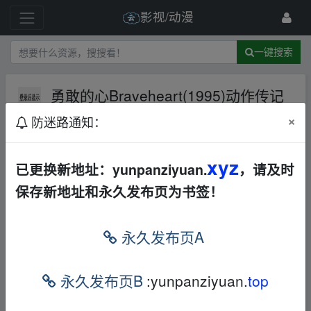
影视/动漫
一键搜索
勇敢的心Braveheart(1995)动作传记
历史战争美国
夸克网盘
欧美
动作
×
防迷路通知：
149 级
2023-10-8
夸克迅雷网盘资源分享
xyz
已更换新地址：yunpanziyuan.
，请及时
保存新地址和永久发布页为书签！
﹏fr‥om w▁ww.y un▁pan▁zi_yu an.xy z
﹏fr‥om w▁ww.y un▁pan▁zi_yu an.xy z
永久发布页A
导演: 梅尔·吉布森
编剧: 兰道尔·华莱士
永久发布页B
:yunpanziyuan.
top
主演: 梅尔·吉布森 / 苏菲·玛索 / 布莱恩·考克斯