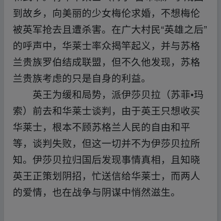
到故乡，向美丽的少女梅伦求婚，不想梅伦
被英军抢去且遭杀害。在广大村民“英雄之后”
的呼声中，华莱士率众揭竿起义，并与苏格
兰贵族罗伯结成联盟，但不久他发现，苏格
兰贵族考虑的只是自身的利益。
英王为缓和局势，派伊莎贝拉（苏菲•玛
索）前去和华莱士谈判，由于英王只想收买
华莱士，根本不顾苏格兰人民的自由和平
等，谈判失败，但这一切并不为伊莎贝拉所
知。伊莎贝拉归国后发现事情真相，且知晓
英王正策划阴招，忙送信给华莱士，而两人
的爱情，也在战争与阴谋中悄然滋生。
﹏fr‥o
m w▁ww.y un▁pan▁zi_yu an.xy z