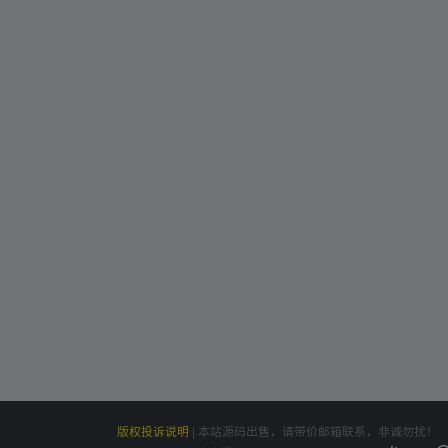
版权投诉说明
|
本站源码出售，请带价邮箱联系，非诚勿扰！