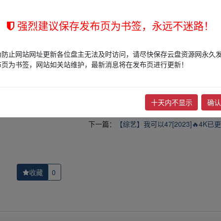
强烈建议保存发布页为书签，永远不迷路！
的网盘链接介绍展示帖子，
本站不存储任何实质资源数据
。
为防止网站网址更新各位盘主无法及时访问，请尽快保存云盘资源网永久
站立场，作者文责自负。
布页为书签，网站如关站维护，最新消息将在发布页进行更新！
权归版权方所有！其实际管理权为帖子发布者所有，本站无法操作相关资
权，请点击
版权投诉
进行投诉，我们将在确认本文链接指向的资源存在
十天内不显示
确认
下一篇：
【综艺】我可以47[2023]🔥4K已
收藏
0