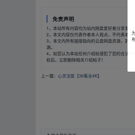
免责声明
1，本站所有内容均为站内网盘爱好者分享发布
2，本文内容仅代表作者本人观点，不代表本网
3，本文内所有链接指向的云盘网盘资源，其版
源。
4，如您认为本站任何介绍帖侵犯了您的合法版
权后，立即删除相关介绍帖子！
上一篇：
心灵法医【36集全4K】