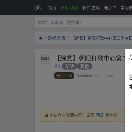
首页
影视/动漫
软件/游戏
电子书
学习
影视/动漫
【综艺】朝阳打歌中心第二季
AL
华语
其他
793 级
2023-10-26
Tacit0924
▂fr﹏om w▂ww.y▁un pan▂zi‥yu an.xy z
本帖含有隐藏内容，请您
回复
后查看
▂fr﹏om w▂ww.y▁un pan▂zi‥yu an.xy z