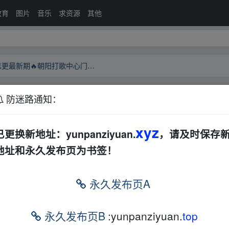
教育
图片
音乐
求资源
其他
【综艺】朝阳打歌中心第二季🔥已更最新期🔥朝阳打歌中心门苏醒阳打歌中心
防迷路通知：
🔥已更最新期🔥朝阳打歌中心门苏醒阳打歌中
xyz
已更换新地址：yunpanziyuan.
，请及时保存
地址和永久发布页为书签！
永久发布页A
永久发布页B
:yunpanziyuan.
top