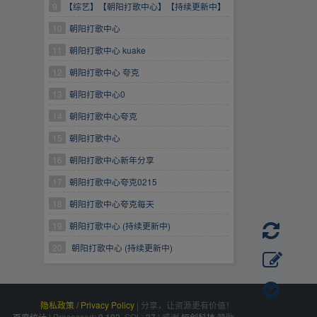
阳打歌中心门
9
【综艺】【朝阳打歌中心】【持续更新中】
【音乐/真人秀】【苏醒 黄新淳 郭一凡 陆虎上
10
朝阳打歌中心
沙一汀 石玺彤 吴宣仪 张颜齐 张远 张紫宁】
11
朝阳打歌中心 kuake
12
朝阳打歌中心 夸克
13
朝阳打歌中心0
14
朝阳打歌中心夸克
15
朝阳打歌中心
16
朝阳打歌中心新年分享
17
朝阳打歌中心夸克0215
18
朝阳打歌中心夸克每天
19
朝阳打歌中心 (持续更新中)
20
朝阳打歌中心 (持续更新中)
隐私政策 / Privacy Policy
|
分享，让资源更有价值！
百度统计
|
Processed:
, SQL:
|
感谢
恒创科技
赞助