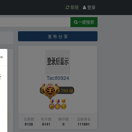
繁體
登录
一键搜索
发 布 分 享
×
心
新
Tacit0924
793 级
主题数
帖子数
精华数
注册排名
6128
6141
0
111691