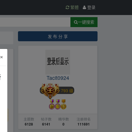
繁體
登录
一键搜索
发 布 分 享
×
/
新
Tacit0924
793 级
主题数
帖子数
精华数
注册排名
6128
6141
0
111691