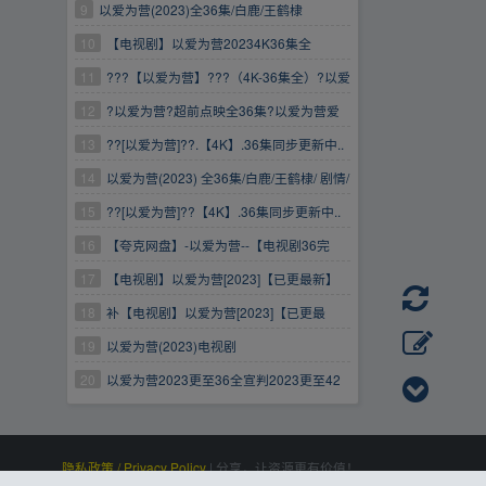
9
以爱为营(2023)全36集/白鹿/王鹤棣
10
【电视剧】以爱为营20234K36集全
11
???【以爱为营】???（4K-36集全）?以爱
为营爱为营以爱?为营以爱为营迅雷
12
?以爱为营?超前点映全36集?以爱为营爱
为营以爱?为营以爱为营
13
??[以爱为营]??.【4K】.36集同步更新中..
以爱为营以爱为营以爱为营（23更新失效）
14
以爱为营(2023) 全36集/白鹿/王鹤棣/ 剧情/
爱情
15
??[以爱为营]??【4K】.36集同步更新中..
以爱为营以爱为营以爱为营（12.05更新失效）
16
【夸克网盘】-以爱为营--【电视剧36完
结】.4K高清.中文字幕.全集完整
17
【电视剧】以爱为营[2023]【已更最新】
4K高码/1080P以爱为营/白鹿/王鹤棣
18
补【电视剧】以爱为营[2023]【已更最
新】4K高码/1080P以爱为营/白鹿/王鹤棣
19
以爱为营(2023)电视剧
20
以爱为营2023更至36全宣判2023更至42
全此心安处是吾乡更新
隐私政策 / Privacy Policy
|
分享，让资源更有价值！
百度统计
|
Processed:
, SQL:
|
感谢
恒创科技
赞助