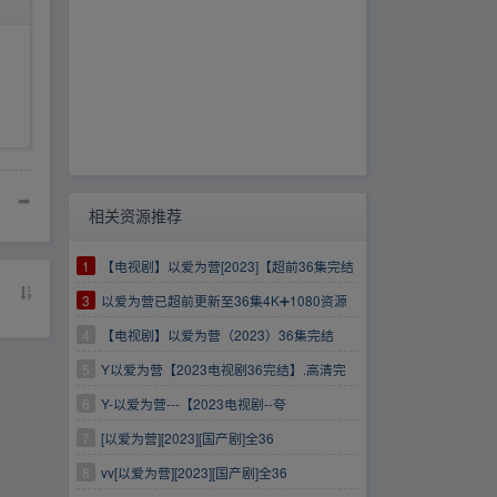
➦
相关资源推荐
1
【电视剧】以爱为营[2023]【超前36集完结
+付费彩蛋】4K高码以爱为营/白鹿/王鹤棣
3
以爱为营已超前更新至36集4K➕1080资源
速存
4
【电视剧】以爱为营（2023）36集完结
5
Y以爱为营【2023电视剧36完结】.高清完
整版
6
Y-以爱为营---【2023电视剧--夸
克-1080P36完结】
7
[以爱为营][2023][国产剧]全36
8
vv[以爱为营][2023][国产剧]全36