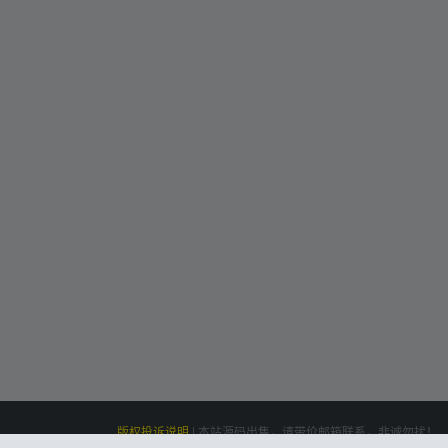
版权投诉说明
|
本站源码出售，请带价邮箱联系，非诚勿扰！