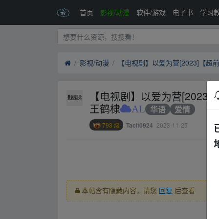
首页
影视/动漫
软件/游戏
电子书
学习
影视/动漫
【电视剧】以爱为营[2023]
王鹤棣
AL
华语
爱情
793 级
2023-11-25
Tacit0924
fr‥om w▪ww.y▂un pan zi▂yu﹏an.xy z
本帖含有隐藏内容，请您
回复
后查看
fr‥om w▪ww.y▂un pan zi▂yu﹏an.xy z