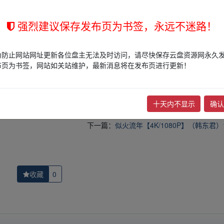
强烈建议保存发布页为书签，永远不迷路！
的网盘链接介绍展示帖子，
本站不存储任何实质资源数据
。
为防止网站网址更新各位盘主无法及时访问，请尽快保存云盘资源网永久
站立场，作者文责自负。
布页为书签，网站如关站维护，最新消息将在发布页进行更新！
权归版权方所有！其实际管理权为帖子发布者所有，本站无法操作相关资
权，请点击
版权投诉
进行投诉，我们将在确认本文链接指向的资源存在
十天内不显示
确认
下一篇：
似火流年【4K/1080P】（韩东君）
收藏
0