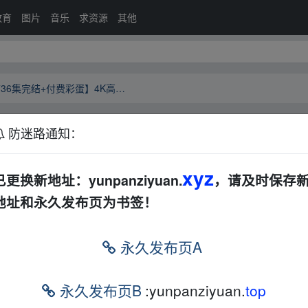
教育
图片
音乐
求资源
其他
【电视剧】以爱为营[2023]【超前36集完结+付费彩蛋】4K高码以爱为营/白鹿/王鹤棣
防迷路通知：
【超前36集完结+付费彩蛋】4K高码以爱为营/白鹿
xyz
已更换新地址：yunpanziyuan.
，请及时保存
地址和永久发布页为书签！
永久发布页A
永久发布页B
:yunpanziyuan.
top