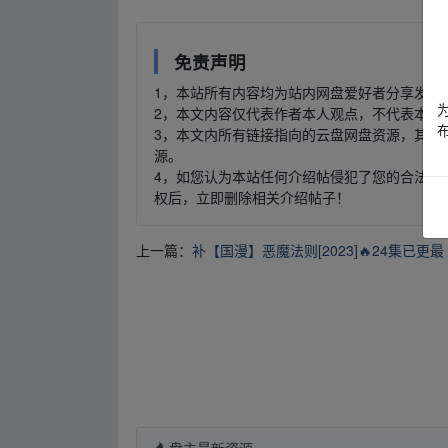
免责声明
1，本站所有内容均为站内网盘爱好者分享发布
2，本文内容仅代表作者本人观点，不代表本网
3，本文内所有链接指向的云盘网盘资源，其版
源。
4，如您认为本站任何介绍帖侵犯了您的合法版
权后，立即删除相关介绍帖子！
上一篇：
补【国漫】恶魔法则[2023]🔥24集已更最