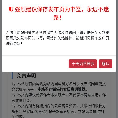
本帖含有隐藏内容，请您
回复
后查看
强烈建议保存发布页为书签，永远不迷
▪fr▪om w_ww.y un▂pan_zi yu、an.xy z
路！
链接
：
为防止网站网址更新各位盘主无法及时访问，请尽快保存云盘资
本帖含有隐藏内容，请您
回复
后查看
源网永久发布页为书签，网站如关站维护，最新消息将在发布页
进行更新！
▪fr▪om w_ww.y un▂pan_zi yu、an.xy z
十天内不显示
确认
免责声明
1，本站所有内容均为站内网盘爱好者分享发布的网盘链接
介绍展示帖子，
本站不存储任何实质资源数据
。
2，本文内容仅代表作者本人观点，不代表本网站立场，作
者文责自负。
3，本文内所有链接指向的云盘网盘资源，其版权归版权方
所有！其实际管理权为帖子发布者所有，本站无法操作相
关资源。