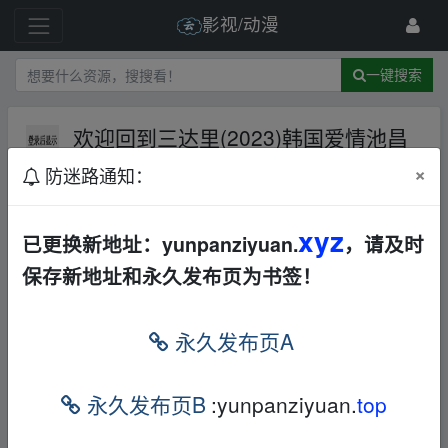
影视/动漫
一键搜索
欢迎回到三达里(2023)韩国爱情池昌
旭申惠善更7
夸克网盘
迅雷网盘
×
防迷路通知：
华语
爱情
194 级
2023-12-25
kk666
xyz
已更换新地址：yunpanziyuan.
，请及时
保存新地址和永久发布页为书签！
▪fr▪om w_ww.y un▂pan_zi yu、an.xy z
永久发布页A
欢迎回到三达里(2023)韩国 爱情 池昌旭 申惠
善 更7
▪fr▪om w_ww.y un▂pan_zi yu、an.xy z
永久发布页B
:yunpanziyuan.
top
链接
：