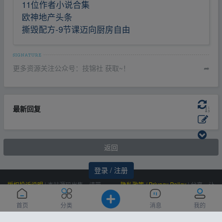
11位作者小说合集
欧神地产头条
撕毁配方-9节课迈向厨房自由
更多资源关注公众号：技锦社 获取~！
➦
最新回复
返回
登录 / 注册
版权投诉说明
|
本站源码出售，请带
隐私政策 / Privacy Policy
|
分享，让
价邮箱联系，非诚勿扰！
资源更有价值！
Powered by
|
联系我们
百度统计
|
Processed:
, SQL:
云盘资源网
0.111
首页
分类
消息
我的
(Contact Us)：
|
感谢
恒创科技
赞助
23
siteone@qq.com