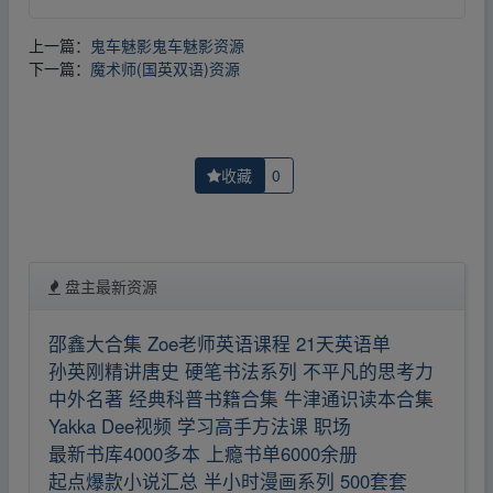
上一篇：
鬼车魅影鬼车魅影资源
下一篇：
魔术师(国英双语)资源
收藏
0
盘主最新资源
邵鑫大合集 Zoe老师英语课程 21天英语单
孙英刚精讲唐史 硬笔书法系列 不平凡的思考力
中外名著 经典科普书籍合集 牛津通识读本合集
Yakka Dee视频 学习高手方法课 职场
最新书库4000多本 上瘾书单6000余册
起点爆款小说汇总 半小时漫画系列 500套套