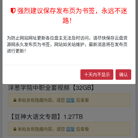
强烈建议保存发布页为书签，永远不迷
▪fr om w▂ww.y▁un_pan、zi‥yu an.xy z
【洋葱学院初中全套】【847GB】
路！
▪fr om w▂ww.
y▁un_pan、zi‥yu an.xy z
为防止网站网址更新各位盘主无法及时访问，请尽快保存云盘资
本帖含有隐藏内容，请您
回复
后查看
源网永久发布页为书签，网站如关站维护，最新消息将在发布页
进行更新！
洋葱学院高中全套视频【新版292GB】
本帖含有隐藏内容，请您
回复
后查看
十天内不显示
确认
洋葱学院中职全套视频【32GB】
本帖含有隐藏内容，请您
回复
后查看
【豆神大语文专题】1.27TB
本帖含有隐藏内容，请您
回复
后查看