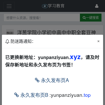
学习教育
一键搜索
洋葱学院小学初中高中中职全套豆神
大语文螺蛳大语文
夸克网盘
音视频
×
防迷路通知：
741 级
2024-1-16
浊世浮萍
xyz
已更换新地址：yunpanziyuan.
，请及时
保存新地址和永久发布页为书签！
洋葱学院小学初中高中中职全套 豆神大语文
螺蛳大语文
▪fr om w▂ww.y▁un_pan、zi‥yu an.xy z
永久发布页A
洋葱学院小学全套视频400G
▪fr om w▂ww.y▁un_p
an、zi‥yu an.xy z
永久发布页B
:yunpanziyuan.
top
本帖含有隐藏内容，请您
回复
后查看