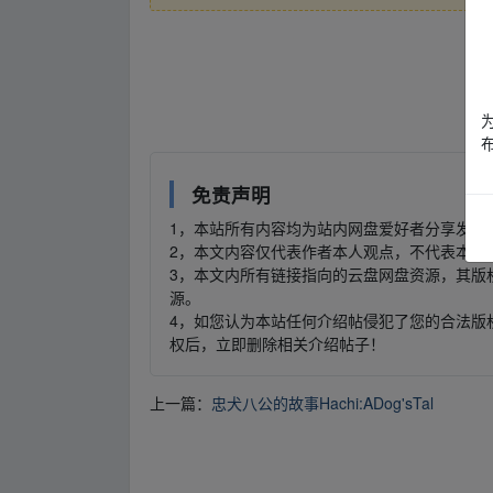
▪fr‥om w ww.y_un_pan zi▁yu、an.xy z
▪fr‥om w ww.y_un_pan zi▁yu、an.xy z
免责声明
1，本站所有内容均为站内网盘爱好者分享发布
2，本文内容仅代表作者本人观点，不代表本网
3，本文内所有链接指向的云盘网盘资源，其版
源。
4，如您认为本站任何介绍帖侵犯了您的合法版
权后，立即删除相关介绍帖子！
上一篇：
忠犬八公的故事Hachi:ADog'sTal