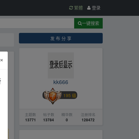
繁體
登录
一键搜索
发 布 分 享
×
新
kk666
195 级
主题数
帖子数
精华数
注册排名
13771
13784
0
128472