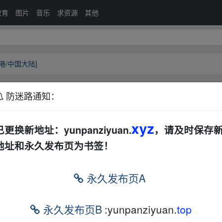
教育
图片
音乐
求资源
其他
香港/中国大陆]
防迷路通知：
[中国香港/中国大陆]
夸克网盘
xyz
已更换新地址：yunpanziyuan.
，请及时保存
地址和永久发布页为书签！
永久发布页A
/中国大陆]
▪fr‥om w ww.y_un_pan zi▁yu、an.xy z
永久发布页B
:yunpanziyuan.
top