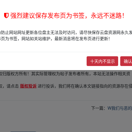
强烈建议保存发布页为书签，永远不迷路！
为防止网站网址更新各位盘主无法及时访问，请尽快保存云盘资源网永久
布页为书签，网站如关站维护，最新消息将在发布页进行更新！
十天内不显示
确认
的网盘链接介绍展示帖子，
本站不存储任何实质资源数据
。
站立场，作者文责自负。
权归版权方所有！其实际管理权为帖子发布者所有，本站无法操作相关资
权，请点击
版权投诉
进行投诉，我们将在确认本文链接指向的资源存在
下一篇：
W我们与恶的