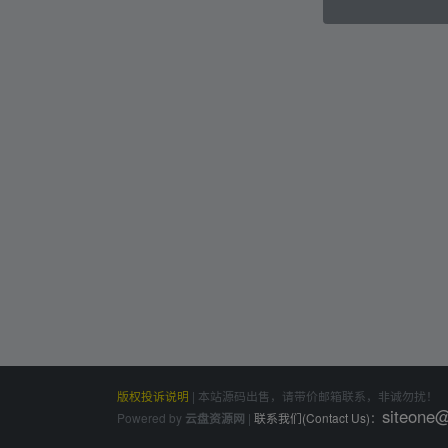
版权投诉说明
|
本站源码出售，请带价邮箱联系，非诚勿扰！
siteone
Powered by
|
联系我们(Contact Us)：
云盘资源网