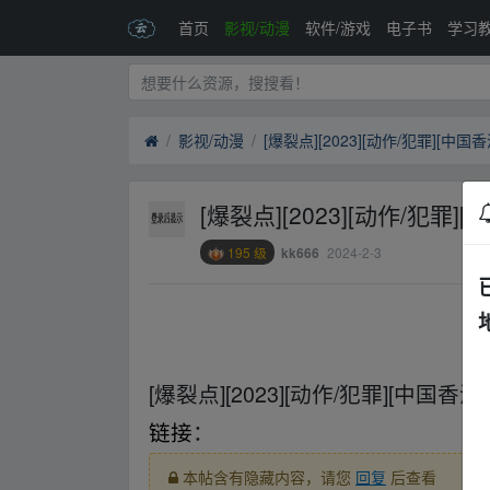
首页
影视/动漫
软件/游戏
电子书
学习
影视/动漫
[爆裂点][2023][动作/犯罪][中国
[爆裂点][2023][动作/犯罪]
195 级
2024-2-3
kk666
▪fr‥om w ww.y_un_pan zi▁yu、an.xy z
[爆裂点][2023][动作/犯罪][中国香港
链接
：
本帖含有隐藏内容，请您
回复
后查看