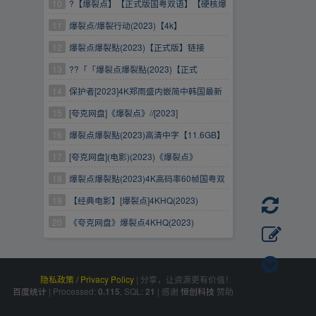
又名:爆裂行动
10
?【爆裂点】【正式版国粤双语】【硬核爆
裂点动作片林超贤担任监制及总导演】
11
爆裂点/爆裂行动(2023)【4k】
12
爆裂点爆裂點(2023)【正式版】链接
13
??「「爆裂点爆裂點(2023)【正式
版】」」，速度存
14
保护者[2023]4K郑雨盛内嵌简中韩国最新
黑帮动作犯罪爆裂大片
15
[夸克网盘]《爆裂点》//[2023]
16
爆裂点爆裂點(2023)高清中字【11.6GB】
17
[夸克网盘](电影)(2023)《爆裂点》
18
爆裂点爆裂點(2023)4K高码率60帧国粤双
语
19
【经典电影】[爆裂点]4KHQ(2023)
20
《夸克网盘》爆裂点4KHQ(2023)
隐私政策 / Privacy Policy
|
分享，让资源更有价值！
百度统计
|
Processed:
, SQL:
|
感谢
恒创科技
赞助
0.115
21