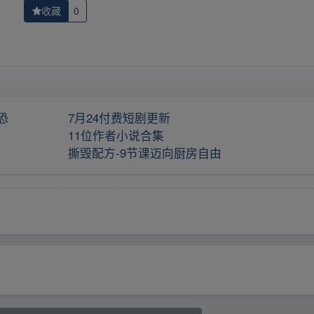
收藏
0
恐
7月24付费短剧更新
11位作者小说合集
撕毁配方-9节课迈向厨房自由