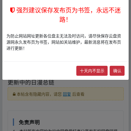
筷莱婵媛栋青曼夺郝
fr、om w ww.y▪un﹏pan、zi y
强烈建议保存发布页为书签，永远不迷
u an.xy﹏z
路！
/!268e32tg8N!:/
fr、om w ww.y▪un﹏pan、zi yu an.xy﹏
z
为防止网站网址更新各位盘主无法及时访问，请尽快保存云盘资
源网永久发布页为书签，网站如关站维护，最新消息将在发布页
链接
：
进行更新！
本帖含有隐藏内容，请您
回复
后查看
十天内不显示
确认
更新中的日漫总链
本帖含有隐藏内容，请您
回复
后查看
免责声明
1，本站所有内容均为站内网盘爱好者分享发布的网盘链接