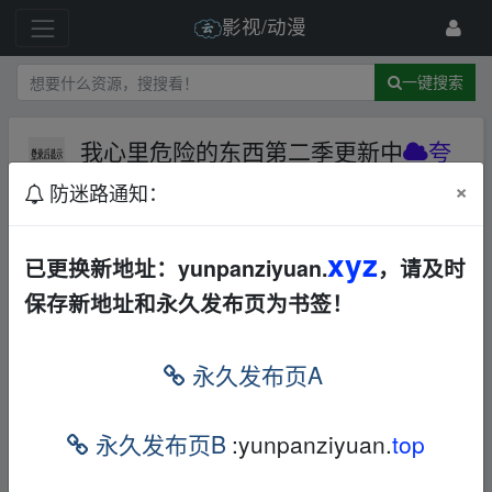
影视/动漫
一键搜索
我心里危险的东西第二季更新中
夸
克网盘
日本
动漫
×
防迷路通知：
51 级
2024-2-11
大重子
xyz
已更换新地址：yunpanziyuan.
，请及时
「我心里危险的东西」，复制整段内容，打
保存新地址和永久发布页为书签！
开最新版「
夸克
APP」即可获取。
fr、om w ww.
y▪un﹏pan、zi yu an.xy﹏z
永久发布页A
畅享原画，免费5倍速播放，支持AI字幕和投
屏，更有网盘TV版。
fr、om w ww.y▪un﹏pan、zi y
永久发布页B
:yunpanziyuan.
top
u an.xy﹏z