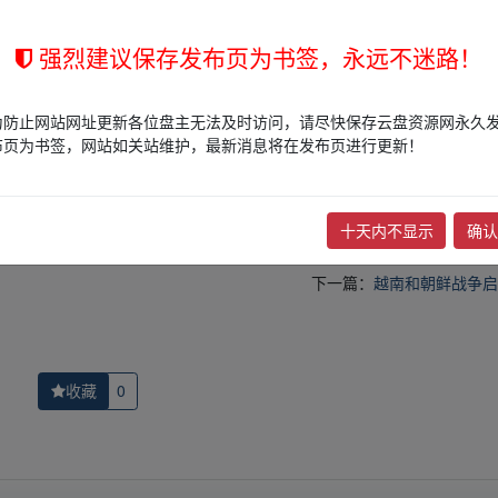
强烈建议保存发布页为书签，永远不迷路！
的网盘链接介绍展示帖子，
本站不存储任何实质资源数据
。
为防止网站网址更新各位盘主无法及时访问，请尽快保存云盘资源网永久
站立场，作者文责自负。
布页为书签，网站如关站维护，最新消息将在发布页进行更新！
权归版权方所有！其实际管理权为帖子发布者所有，本站无法操作相关资
权，请点击
版权投诉
进行投诉，我们将在确认本文链接指向的资源存在
十天内不显示
确认
下一篇：
越南和朝鲜战争启
收藏
0