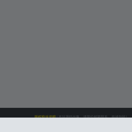
版权投诉说明
|
本站源码出售，请带价邮箱联系，非诚勿扰！
siteone
Powered by
|
联系我们(Contact Us)：
云盘资源网