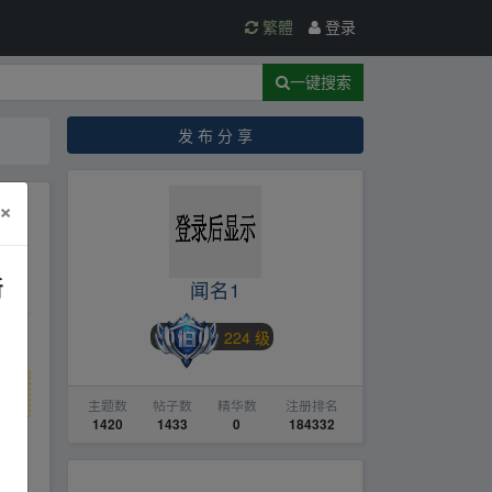
繁體
登录
一键搜索
发 布 分 享
×
新
闻名1
224 级
主题数
帖子数
精华数
注册排名
1420
1433
0
184332