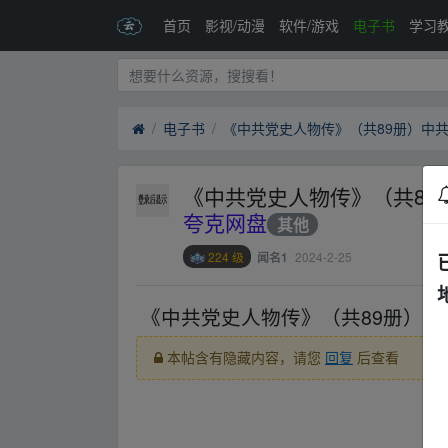
首页
影视/动漫
软件/游戏
电子书
学习
电子书
《中共党史人物传》（共89
夸克网盘
其他
224 级
2024-2-25
闻名1
《中共党史人物传》（共89册）中
本帖含有隐藏内容，请您
回复
后查看
_fr_om w ww.y▪un▂pan zi▁yu、an.xy、z
_fr_om w ww.y▪un▂pan zi▁yu、an.xy、z