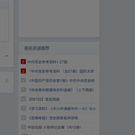
相关资源推荐
➦
2
中共党史参考资料1-27册
3
「中共党史参考资料 （全27册）国防大学
编」
4
《中国共产党历史第1卷》中共中央党史研
究室著
5
《中央革命根据地史料选编》（上下两册）
作者：中共江西省委党校党史教研室【PDF】
6
【06735】党史商鉴
7
《学习资料》《半小时漫画中共一大》半小
时漫画团【夸克】
8
《苦难辉煌》党史探索有声读物
9
中信出版-人物传记合集（共15册）