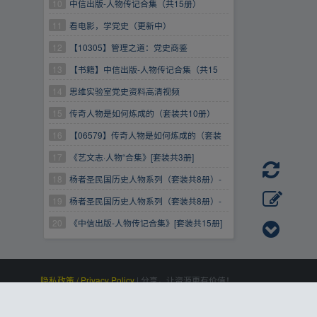
10
中信出版-人物传记合集（共15册）
11
看电影，学党史（更新中）
12
【10305】管理之道：党史商鉴
13
【书籍】中信出版-人物传记合集（共15
册）
14
思维实验室党史资料高清视频
15
传奇人物是如何炼成的（套装共10册）
16
【06579】传奇人物是如何炼成的（套装
共10册）
17
《艺文志·人物“合集》[套装共3册]
【6.7MB】
18
杨者圣民国历史人物系列（套装共8册）-
杨者圣
19
杨者圣民国历史人物系列（套装共8册）-
杨者圣
20
《中信出版-人物传记合集》[套装共15册]
【58.6MB】
隐私政策 / Privacy Policy
|
分享，让资源更有价值！
百度统计
|
Processed:
, SQL:
|
感谢
恒创科技
赞助
0.097
21