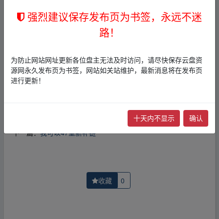
1，本站所有内容均为站内网盘爱好者分享发布的网盘链接
强烈建议保存发布页为书签，永远不迷
介绍展示帖子，
本站不存储任何实质资源数据
。
2，本文内容仅代表作者本人观点，不代表本网站立场，作
路！
者文责自负。
3，本文内所有链接指向的云盘网盘资源，其版权归版权方
所有！其实际管理权为帖子发布者所有，本站无法操作相
为防止网站网址更新各位盘主无法及时访问，请尽快保存云盘资
关资源。
源网永久发布页为书签，网站如关站维护，最新消息将在发布页
4，如您认为本站任何介绍帖侵犯了您的合法版权，请点击
进行更新！
版权投诉
进行投诉，我们将在确认本文链接指向的资源存
在侵权后，立即删除相关介绍帖子！
十天内不显示
确认
上一篇：
她的城她的城重新补链
下一篇：
我可以47重新补链
收藏
0