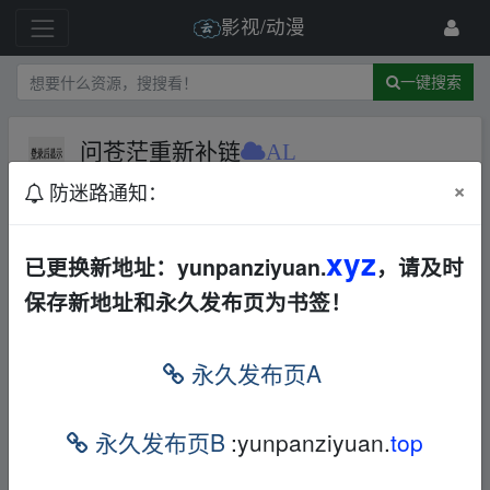
影视/动漫
一键搜索
问苍茫重新补链
AL
×
防迷路通知：
1 级
2024-2-25
大大大大大大大大大
xyz
已更换新地址：yunpanziyuan.
，请及时
▪fr‥om w_ww.y un pan▪zi、yu‥an.xy_z
保存新地址和永久发布页为书签！
本帖含有隐藏内容，请您
回复
后查看
永久发布页A
▪fr‥om w_ww.y un pan▪zi、yu‥an.xy_z
永久发布页B
:yunpanziyuan.
top
免责声明