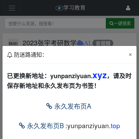
学习教育
一键搜索
2023张宇考研数学
AL
音视频
×
防迷路通知：
1 级
2022-2-23
西红柿炒鸡蛋
xyz
「张宇2023」
https://www.aliyundrive.com/s/n
已更换新地址：yunpanziyuan.
，请及时
YKUEkpxKip
点击
链接
保存，或者复制本段
保存新地址和永久发布页为书签！
内容，打开「
阿里
云盘」APP ，无需下载极
永久发布页A
速在线查看，视频原画倍速播放。
、fr﹏om w w
w.y_un pan_zi yu an.xy、z
永久发布页B
:yunpanziyuan.
top