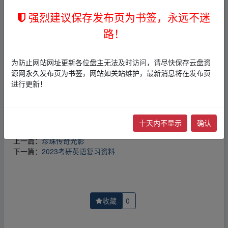
免责声明
强烈建议保存发布页为书签，永远不迷
1，本站所有内容均为站内网盘爱好者分享发布的网盘链接
介绍展示帖子，
本站不存储任何实质资源数据
。
路！
2，本文内容仅代表作者本人观点，不代表本网站立场，作
者文责自负。
3，本文内所有链接指向的云盘网盘资源，其版权归版权方
为防止网站网址更新各位盘主无法及时访问，请尽快保存云盘资
所有！其实际管理权为帖子发布者所有，本站无法操作相
源网永久发布页为书签，网站如关站维护，最新消息将在发布页
关资源。
进行更新！
4，如您认为本站任何介绍帖侵犯了您的合法版权，请点击
版权投诉
进行投诉，我们将在确认本文链接指向的资源存
在侵权后，立即删除相关介绍帖子！
十天内不显示
确认
上一篇：
珍珠传奇光影
下一篇：
2023考研英语复习资料
收藏
0