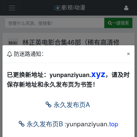
影视/动漫
一键搜索
林正英电影合集46部（稀有高清修
复）夸克
夸克网盘
华语
恐怖
×
防迷路通知：
891 级
2024-3-9
youtairen
xyz
已更换新地址：yunpanziyuan.
，请及时
保存新地址和永久发布页为书签！
_fr_om w、ww.y▂un‥pan zi▁yu、an.xy z
林正英电影合集46部（稀有高清修复）
链
永久发布页A
接
：
本帖含有隐藏内容，请您
回复
后查看
永久发布页B
:yunpanziyuan.
top
_fr_om w、ww.y▂un‥pan zi▁yu、an.xy z