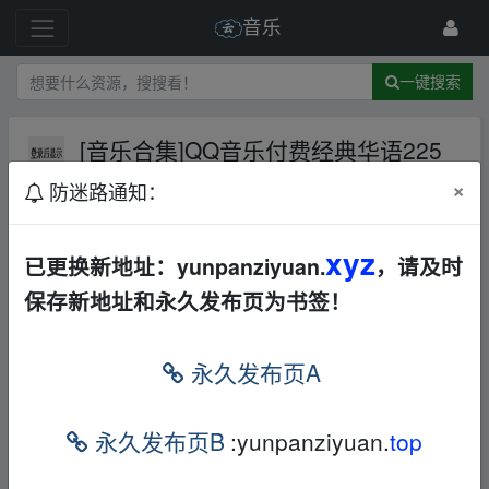
音乐
一键搜索
[音乐合集]QQ音乐付费经典华语225
首MP3格式
AL
夸克网盘
迅雷
×
防迷路通知：
网盘
华语
合集
打包
196 级
2024-3-14
观棋
xyz
已更换新地址：yunpanziyuan.
，请及时
保存新地址和永久发布页为书签！
fr_om w、ww.y un﹏pan▂zi‥yu an.xy▁z
永久发布页A
fr_om w、ww.y un﹏pan▂zi‥yu an.xy▁z
永久发布页B
:yunpanziyuan.
top
fr_om w、ww.y un﹏pan▂zi‥yu an.xy▁z