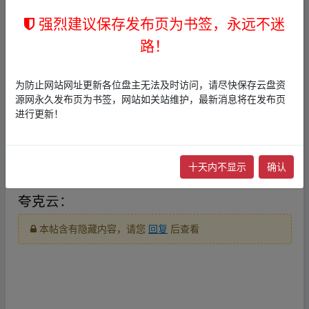
迅雷云：
强烈建议保存发布页为书签，永远不迷
本帖含有隐藏内容，请您
回复
后查看
路！
提取码：4752
fr_om w、ww.y un﹏pan▂zi‥yu an.xy▁z
为防止网站网址更新各位盘主无法及时访问，请尽快保存云盘资
源网永久发布页为书签，网站如关站维护，最新消息将在发布页
阿里
云：
进行更新！
本帖含有隐藏内容，请您
回复
后查看
十天内不显示
确认
夸克
云：
本帖含有隐藏内容，请您
回复
后查看