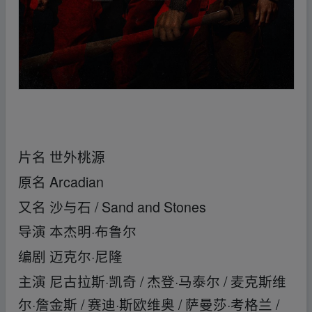
﹏fr_om w_ww.y▂un﹏pan▁zi yu▂an.xy z
片名 世外桃源
原名 Arcadian
又名 沙与石 / Sand and Stones
导演 本杰明·布鲁尔
编剧 迈克尔·尼隆
主演 尼古拉斯·凯奇 / 杰登·马泰尔 / 麦克斯维
尔·詹金斯 / 赛迪·斯欧维奥 / 萨曼莎·考格兰 /