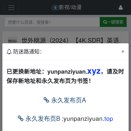
影视/动漫
一键搜索
世外桃源（2024）【4K.SDR】英语.
中字世外桃源世外桃源世外桃源外桃
×
防迷路通知：
源
夸克网盘
欧美
动作
1 级
2024-5-3
看看电影001
xyz
已更换新地址：yunpanziyuan.
，请及时
保存新地址和永久发布页为书签！
﹏fr_om w_ww.y▂un﹏pan▁zi yu▂an.xy z
世外桃源
夸克
网盘:
﹏fr_om w_ww.y▂un﹏pan▁zi yu
永久发布页A
▂an.xy z
https://pan.quark.cn/s/cf3c7acb3993
﹏fr_om w_
永久发布页B
:yunpanziyuan.
top
ww.y▂un﹏pan▁zi yu▂an.xy z