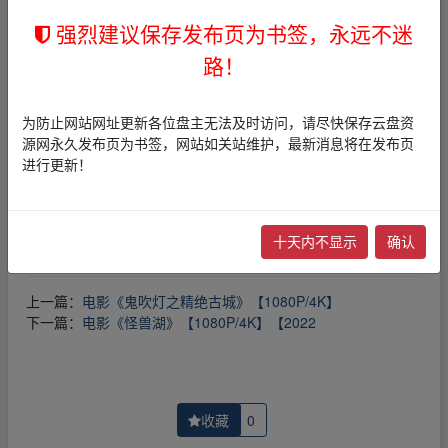
免责声明
强烈建议保存发布页为书签，永远不迷
1，本站所有内容均为站内网盘爱好者分享发布的网盘链接
路！
介绍展示帖子，
本站不存储任何实质资源数据
。
2，本文内容仅代表作者本人观点，不代表本网站立场，作
者文责自负。
为防止网站网址更新各位盘主无法及时访问，请尽快保存云盘资
3，本文内所有链接指向的云盘网盘资源，其版权归版权方
源网永久发布页为书签，网站如关站维护，最新消息将在发布页
所有！其实际管理权为帖子发布者所有，本站无法操作相
进行更新！
关资源。
4，如您认为本站任何介绍帖侵犯了您的合法版权，请点击
版权投诉
进行投诉，我们将在确认本文链接指向的资源存
十天内不显示
确认
在侵权后，立即删除相关介绍帖子！
上一篇：
电影《鬼吹灯之精绝古城》【1080P/4K】
下一篇：
电影《怪兽湖》【1080P/4K】【2022
收藏
0