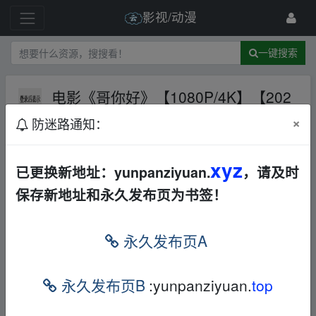
影视/动漫
一键搜索
电影《哥你好》【1080P/4K】【202
2】主演：马丽,常远,魏翔,贾冰
夸克
×
防迷路通知：
网盘
华语
动作
42 级
2024-5-8
一只猫资源
xyz
已更换新地址：yunpanziyuan.
，请及时
保存新地址和永久发布页为书签！
‥fr om w▂ww.y un▁pan_zi▂yu‥an.xy z
永久发布页A
本帖含有隐藏内容，请您
回复
后查看
永久发布页B
:yunpanziyuan.
top
‥fr om w▂ww.y un▁pan_zi▂yu‥an.xy z