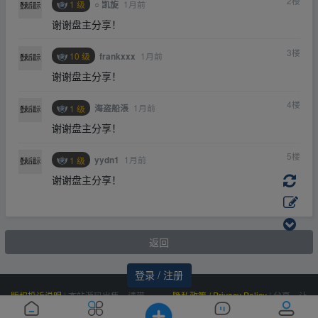
2
楼
1 级
1月前
○ 凯旋
谢谢盘主分享！
3
楼
10 级
1月前
frankxxx
谢谢盘主分享！
4
楼
1 级
1月前
海盗船涱
谢谢盘主分享！
5
楼
1 级
1月前
yydn1
谢谢盘主分享！
返回
登录 / 注册
版权投诉说明
|
本站源码出售，请带
隐私政策 / Privacy Policy
|
分享，让
价邮箱联系，非诚勿扰！
资源更有价值！