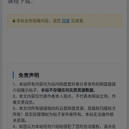
课程下载：
本帖含有隐藏内容，请您
回复
后查看
▂fr﹏om w ww.y un、pan▪zi_yu▪an.xy▂z
▂fr﹏om w ww.y un、pan▪zi_yu▪an.xy▂z
免责声明
1，本站所有内容均为站内网盘爱好者分享发布的网盘链接
介绍展示帖子，
本站不存储任何实质资源数据
。
2，本文内容仅代表作者本人观点，不代表本网站立场，作
者文责自负。
3，本文内所有链接指向的云盘网盘资源，其版权归版权方
所有！其实际管理权为帖子发布者所有，本站无法操作相
关资源。
4，如您认为本站任何介绍帖侵犯了您的合法版权，请点击