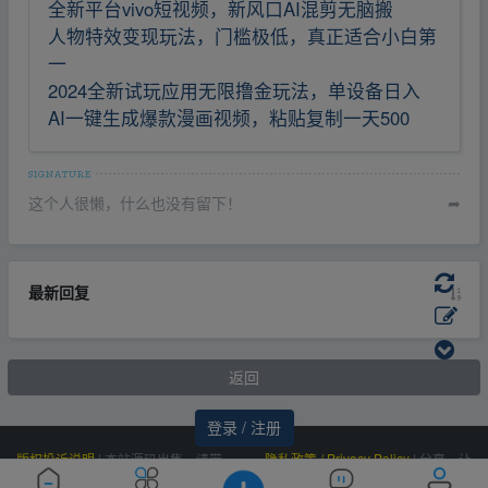
全新平台vivo短视频，新风口AI混剪无脑搬
人物特效变现玩法，门槛极低，真正适合小白第
一
2024全新试玩应用无限撸金玩法，单设备日入
AI一键生成爆款漫画视频，粘贴复制一天500
这个人很懒，什么也没有留下！
➦
最新回复
返回
登录 / 注册
版权投诉说明
|
本站源码出售，请带
隐私政策 / Privacy Policy
|
分享，让
价邮箱联系，非诚勿扰！
资源更有价值！