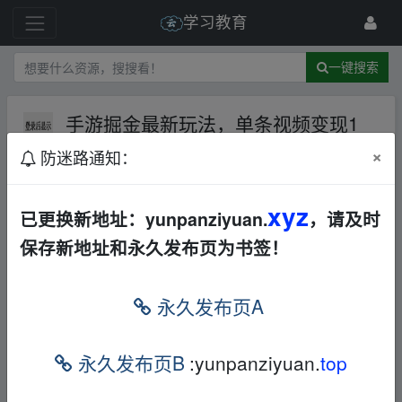
学习教育
一键搜索
手游掘金最新玩法，单条视频变现1
w，一部手机即可操作，保姆级教程
×
防迷路通知：
百度网盘
音视频
33 级
2024-5-11
奇思学舍
xyz
已更换新地址：yunpanziyuan.
，请及时
保存新地址和永久发布页为书签！
永久发布页A
永久发布页B
:yunpanziyuan.
top
▂fr﹏om w ww.y un、pan▪zi_yu▪an.xy▂z