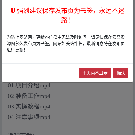
今天给大家带来的项目是【手游掘金最新玩
强烈建议保存发布页为书签，永远不迷
法，单条视频变现1w ，一部手机即可操作，
路！
保姆级教程】这是我实操的一种绿色合法的
游戏合伙人变现方法，单条视频变现1万加。
为防止网站网址更新各位盘主无法及时访问，请尽快保存云盘资
因为传统的玩法不仅耗时费力，还特别容易
源网永久发布页为书签，网站如关站维护，最新消息将在发布页
进行更新！
违规，我这个方法，无需购买任何软件，还
可以批量操作，小白第一天就能轻松上手，
十天内不显示
确认
第二天就能看到收益。下面是教程和资料：
01 项目介绍mp4
02 准备工作mp4
03 实操教程mp4
04 注意事项mp4
▂fr﹏om w ww.y un、pan▪zi_yu▪an.xy▂z