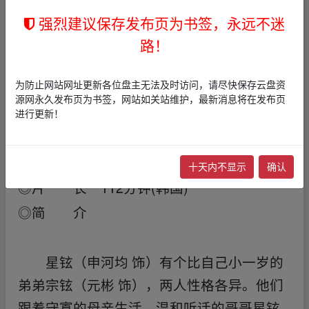
an.xy z
强烈建议保存发布页为书签，永远不迷
◎产 地 韩国
路！
fr_om w、ww.y▪un﹏pan﹏zi﹏yu▂a
n.xy z
◎类 别 剧情 / 家庭
为防止网站网址更新各位盘主无法及时访问，请尽快保存云盘资
源网永久发布页为书签，网站如关站维护，最新消息将在发布页
◎语 言 韩语
进行更新！
◎上映日期 2004-10-08(韩国)
◎豆瓣
链接
未许可连接
十天内不显示
确认
◎片 长 112分钟(韩国)
◎简 介
星铉（申河均 饰）有个比自己小一岁的
弟弟宗铉（元彬 饰），两人性格各异。他们
跟着守寡的母亲生活，温和听话的哥哥星铉