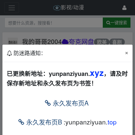
影视/动漫
一键搜索
我的哥哥2004
夸克网盘
欧美
喜剧
×
防迷路通知：
642 级
2024-5-29
xiangwang
xyz
已更换新地址：yunpanziyuan.
，请及时
◎译 名 我的哥哥 / 天使的印记 / 我的兄
保存新地址和永久发布页为书签！
弟 / My Brother
fr_om w、ww.y▪un﹏pan﹏zi﹏yu▂an.xy z
永久发布页A
◎片 名 我的哥哥 2004
fr_om w、ww.y▪un﹏p
永久发布页B
:yunpanziyuan.
top
an﹏zi﹏yu▂an.xy z
◎年 代 2004
fr_om w、ww.y▪un﹏pan﹏zi﹏yu▂