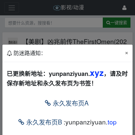
影视/动漫
一键搜索
【美剧】凶兆前传TheFirstOmen(202
4)美国惊悚恐怖电影
夸克网盘
欧美
×
防迷路通知：
恐怖
149 级
2024-6-2
夸克迅雷网盘资源分享
xyz
已更换新地址：yunpanziyuan.
，请及时
保存新地址和永久发布页为书签！
▁fr om w ww.y un pan zi yu an.xy﹏z
永久发布页A
导演: 阿卡莎·史蒂文森
永久发布页B
:yunpanziyuan.
top
编剧: 蒂姆·史密斯 / 阿卡莎·史蒂文森 / 基斯·托