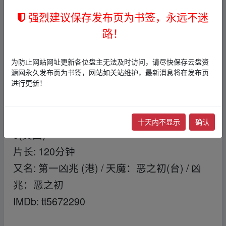
马斯 / 本·雅各比
强烈建议保存发布页为书签，永远不迷
主演: 尼尔·泰格·弗莉 / 托菲克·巴霍姆 / 索尼娅
路！
·布拉加 / 拉尔夫·伊内森 / 比尔·奈伊 / 更多...
类型: 惊悚 / 恐怖
为防止网站网址更新各位盘主无法及时访问，请尽快保存云盘资
制片国家/地区: 美国 / 意大利 / 塞尔维亚 / 加
源网永久发布页为书签，网站如关站维护，最新消息将在发布页
拿大
进行更新！
语言: 英语
上映日期: 2024-04-03(中国台湾) / 2024-04-0
十天内不显示
确认
5(美国)
片长: 120分钟
又名: 第一凶兆 (港) / 天魔：恶之初(台) / 凶
兆：恶之初
IMDb: tt5672290
▁fr om w ww.y un pan zi yu an.
xy﹏z