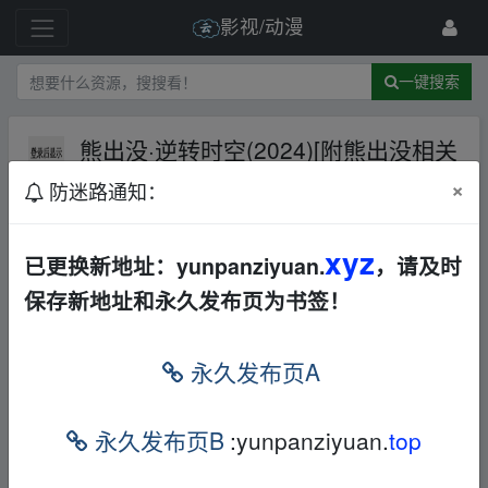
影视/动漫
一键搜索
熊出没·逆转时空(2024)[附熊出没相关
全部]
夸克网盘
其他
其他
×
防迷路通知：
889 级
2024-6-12
youtairen
xyz
已更换新地址：yunpanziyuan.
，请及时
熊出没·逆转时空(2024)[附熊出没相关全部]
保存新地址和永久发布页为书签！
本帖含有隐藏内容，请您
回复
后查看
永久发布页A
_fr_om w▁ww.y un pan_zi yu▁an.xy z
永久发布页B
:yunpanziyuan.
top
免责声明
1，本站所有内容均为站内网盘爱好者分享发布的网盘链接