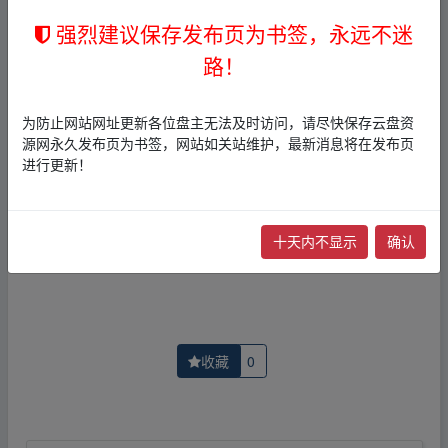
介绍展示帖子，
本站不存储任何实质资源数据
。
强烈建议保存发布页为书签，永远不迷
2，本文内容仅代表作者本人观点，不代表本网站立场，作
路！
者文责自负。
3，本文内所有链接指向的云盘网盘资源，其版权归版权方
所有！其实际管理权为帖子发布者所有，本站无法操作相
为防止网站网址更新各位盘主无法及时访问，请尽快保存云盘资
关资源。
源网永久发布页为书签，网站如关站维护，最新消息将在发布页
4，如您认为本站任何介绍帖侵犯了您的合法版权，请点击
进行更新！
版权投诉
进行投诉，我们将在确认本文链接指向的资源存
在侵权后，立即删除相关介绍帖子！
十天内不显示
确认
上一篇：
亿方教材助手v1.3.0525中小学高清电子
下一篇：
魔鬼深夜秀[2024][澳大利亚恐怖]1
收藏
0