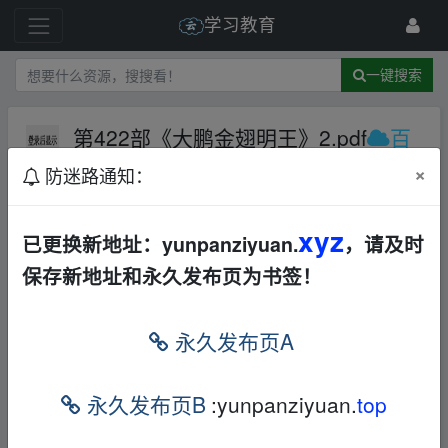
学习教育
一键搜索
第422部《大鹏金翅明王》2.pdf
百
度网盘
音视频
×
防迷路通知：
11 级
2024-6-16
收集不易，拿走吱一声可以吗
xyz
已更换新地址：yunpanziyuan.
，请及时
第422部《大鹏金翅明王》2.pdf
保存新地址和永久发布页为书签！
本帖含有隐藏内容，请您
回复
后查看
永久发布页A
免责声明
永久发布页B
:yunpanziyuan.
top
1，本站所有内容均为站内网盘爱好者分享发布的网盘链接
介绍展示帖子，
本站不存储任何实质资源数据
。