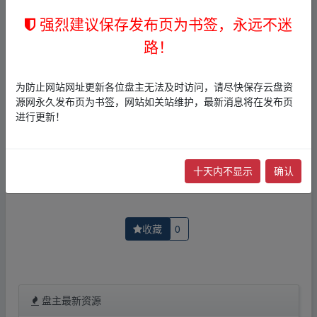
2，本文内容仅代表作者本人观点，不代表本网站立场，作
者文责自负。
强烈建议保存发布页为书签，永远不迷
3，本文内所有链接指向的云盘网盘资源，其版权归版权方
路！
所有！其实际管理权为帖子发布者所有，本站无法操作相
关资源。
4，如您认为本站任何介绍帖侵犯了您的合法版权，请点击
为防止网站网址更新各位盘主无法及时访问，请尽快保存云盘资
版权投诉
进行投诉，我们将在确认本文链接指向的资源存
源网永久发布页为书签，网站如关站维护，最新消息将在发布页
在侵权后，立即删除相关介绍帖子！
进行更新！
上一篇：
Fly音乐v1.2.3全网音乐白嫖播放下载【
下一篇：
第022部《合伙人机制》.pdf
十天内不显示
确认
收藏
0
盘主最新资源