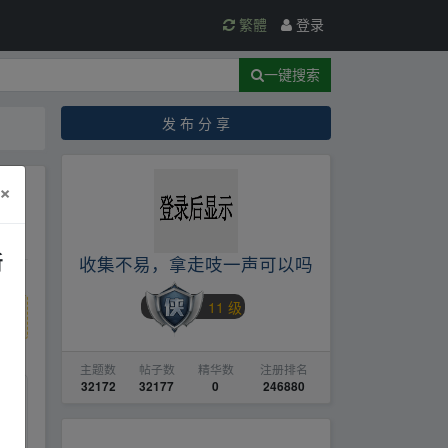
繁體
登录
一键搜索
发 布 分 享
×
新
收集不易，拿走吱一声可以吗
11 级
主题数
帖子数
精华数
注册排名
32172
32177
0
246880