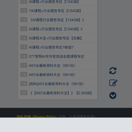
10
AI课程+行业报告专区【134GB】
11
?AI课程+行业报告专区【134GB】
12
《AI课程行业报告专区【134GB】》
13
AI课程+行业报告专区【134GB】ii
14
AI课程大全+行业报告专区【合集】
15
AI课程+行业报告专区?新版?
16
077贺翔AI写作变现进击营课程专区
17
AI行业最新资料大全（391份）
18
AI行业最新资料大全（391份）
19
[资料]AI行业最新资料大全（391份）
20
《【AI行业最新资料大全】》【2.30GB】
隐私政策 / Privacy Policy
|
分享，让资源更有价值！
百度统计
|
Processed:
, SQL:
|
感谢
恒创科技
赞助
0.110
21