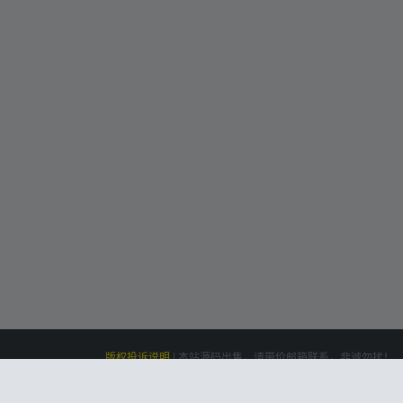
版权投诉说明
|
本站源码出售，请带价邮箱联系，非诚勿扰！
siteone
Powered by
|
联系我们(Contact Us)：
云盘资源网