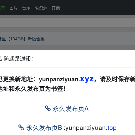
教育
图片
音乐
求资源
其他
区【134GB】新版合集
防迷路通知：
报告专区【134GB】新版合集
夸克网盘
7-2
xyz
已更换新地址：yunpanziyuan.
，请及时保存
地址和永久发布页为书签！
永久发布页A
永久发布页B
:yunpanziyuan.
top
的网盘链接介绍展示帖子，
本站不存储任何实质资源数据
。