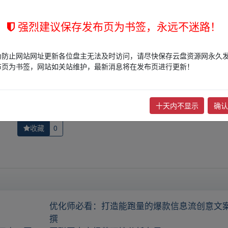
站立场，作者文责自负。
权归版权方所有！其实际管理权为帖子发布者所有，本站无法操作相关资
强烈建议保存发布页为书签，永远不迷路！
权，请点击
版权投诉
进行投诉，我们将在确认本文链接指向的资源存在
为防止网站网址更新各位盘主无法及时访问，请尽快保存云盘资源网永久
布页为书签，网站如关站维护，最新消息将在发布页进行更新！
下一篇：
最新！教资笔试机构绝密押题卷新版
十天内不显示
确认
收藏
0
优化师必看：打造能跑量的爆款信息流创意文
撰